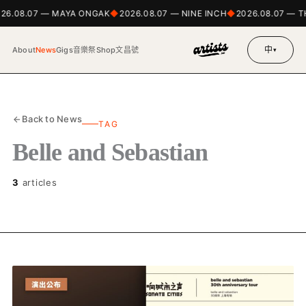
26.08.07 — MAYA ONGAK
2026.08.07 — NINE INCH
2026.08.07 — 
中
About
News
Gigs
音樂祭
Shop
文昌號
▾
Back to News
TAG
Belle and Sebastian
3
articles