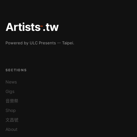
Artists
.tw
™
Powered by ULC Presents -- Taipei.
SECTIONS
News
Gigs
音樂祭
Shop
文昌號
About