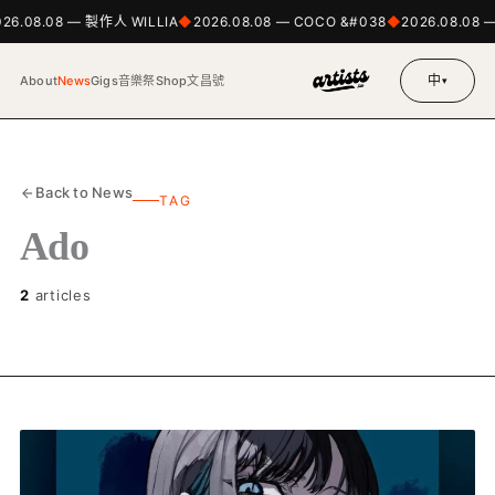
026.08.08 — 製作人 WILLIA
2026.08.08 — COCO &#038
2026.08.08 
中
About
News
Gigs
音樂祭
Shop
文昌號
▾
Back to News
TAG
Ado
2
articles