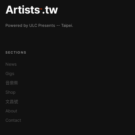
Artists
.tw
™
Powered by ULC Presents -- Taipei.
SECTIONS
News
Gigs
音樂祭
Shop
文昌號
About
Contact