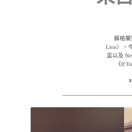
蘇格蘭獨立
Lion〉
盃以及 N
《If 
2