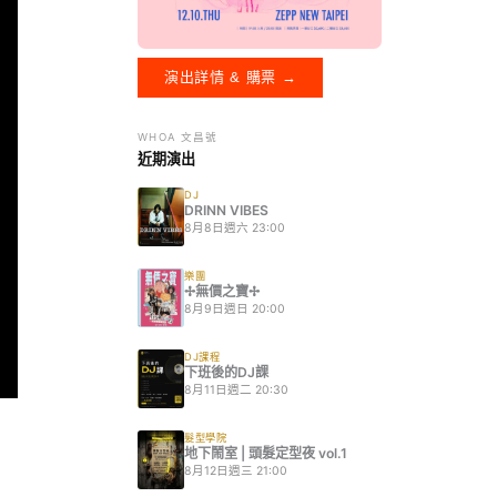
演出詳情 & 購票 →
WHOA 文昌號
近期演出
DJ
DRINN VIBES
8月8日週六 23:00
樂團
✢無價之寶✢
8月9日週日 20:00
DJ課程
下班後的DJ課
8月11日週二 20:30
髮型學院
地下鬧室 | 頭髮定型夜 vol.1
8月12日週三 21:00