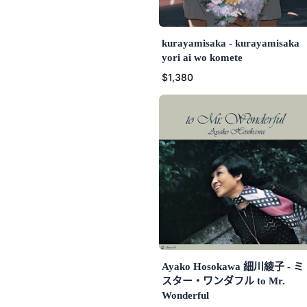
kurayamisaka - kurayamisaka
yori ai wo komete
$1,380
Ayako Hosokawa 細川綾子 - ミ
スター・ワンダフル to Mr.
Wonderful