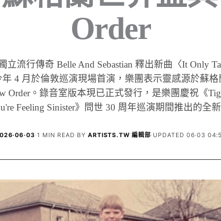
Order
流行傳奇 Belle And Sebastian 釋出新曲〈It Only Tak
，今年 4 月於倫敦巡演現場首演，樂團表示靈感源於蘇
ew Order。錄音室版本現已正式發行，是樂團慶祝《Tiger
You're Feeling Sinister》問世 30 周年巡演期間推出的
026·06·03
·
1 MIN READ
·
BY
ARTISTS.TW 編輯部
·
UPDATED 06·03 04: