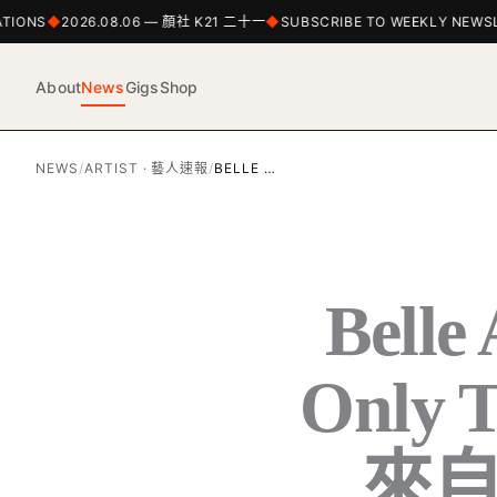
ONS
2026.08.06 — 顏社 K21 二十一
SUBSCRIBE TO WEEKLY NEWSLET
About
News
Gigs
Shop
NEWS
/
ARTIST · 藝人速報
/
BELLE …
Belle
Only 
來自