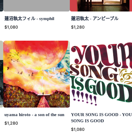
蓮沼執太フィル - symphil
蓮沼執太 - アンピープル
$1,080
$1,280
uyama hiroto - a son of the sun
YOUR SONG IS GOOD - YO
SONG IS GOOD
$1,280
$1,080