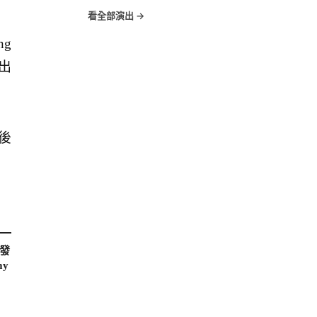
看全部演出 →
ng
推出
後
 發
my