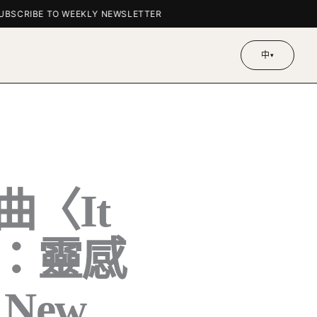
CRIBE TO WEEKLY NEWSLETTER
中
▾
 新曲〈It
on〉：靈感
New