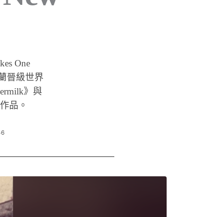
es One
格蘭晉級世界
milk》與
全新作品。
56