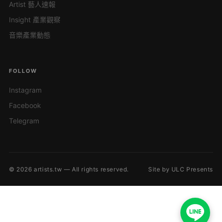
Artist 藝人速報
Insight 產業觀察
音樂產業動態
FOLLOW
Instagram
Facebook
Telegram
© 2026 artists.tw — All rights reserved.
Site by ULC Presents