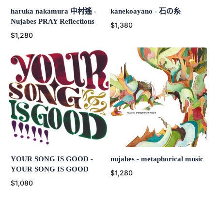
haruka nakamura 中村遙 -
kanekoayano - 石の糸
Nujabes PRAY Reflections
$1,380
$1,280
YOUR SONG IS GOOD -
nujabes - metaphorical music
YOUR SONG IS GOOD
$1,280
$1,080