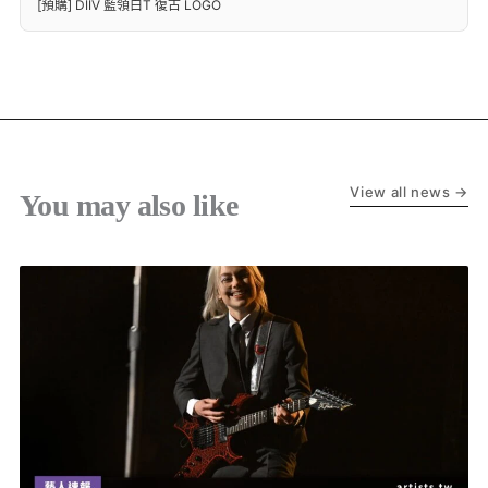
[預購] DIIV 藍領白T 復古 LOGO
View all news →
You may also like