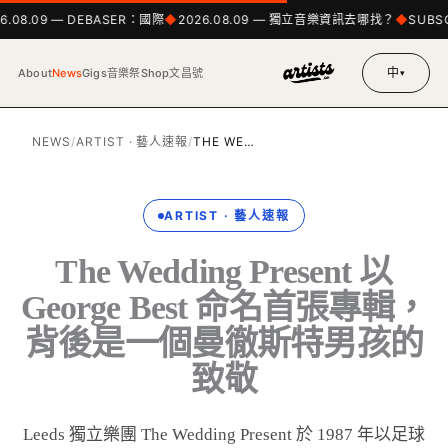
6.08.09 — DEBASER：國際
2026.08.09 — 獨立音樂資訊去哪找？
SUBSC
中
About
News
Gigs
音樂祭
Shop
文昌號
▾
NEWS
/
ARTIST · 藝人速報
/
THE WE…
ARTIST · 藝人速報
The Wedding Present 以
George Best 命名首張專輯，
背後是一個曼徹斯特男孩的
致敬
Leeds 獨立樂團 The Wedding Present 於 1987 年以足球