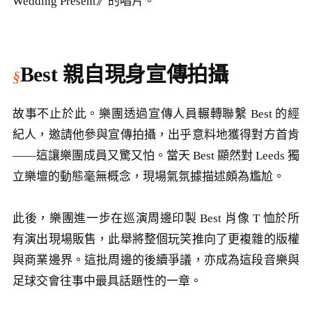
Wedding Present》的唱片。
Best 親自現身宣傳拍攝
故事不止於此。樂團透過宣傳人員輾轉聯繫 Best 的經
紀人，邀請他參與宣傳拍攝，出乎意料地獲得對方首肯
——這讓樂團成員又驚又怕。當天 Best 顯然對 Leeds 獨
立樂壇的動態毫無概念，現場氣氛據描述頗為尷尬。
此後，樂團進一步在巡演周邊印製 Best 肖像 T 恤於所
有演出現場販售，此舉將整個玩笑推向了更複雜的版權
與商業邊界。這批周邊的後續爭議，亦成為這段音樂與
足球交會往事中最具話題性的一章。