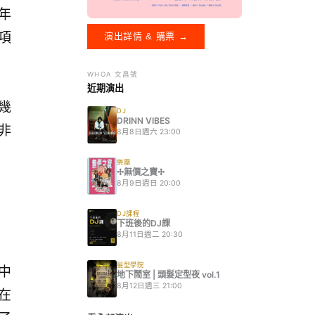
 年
這項
演出詳情 & 購票 →
WHOA 文昌號
近期演出
著幾
DJ
DRINN VIBES
非
8月8日週六 23:00
樂團
✢無價之寶✢
8月9日週日 20:00
DJ課程
下班後的DJ課
8月11日週二 20:30
髮型學院
化中
地下鬧室 | 頭髮定型夜 vol.1
8月12日週三 21:00
在