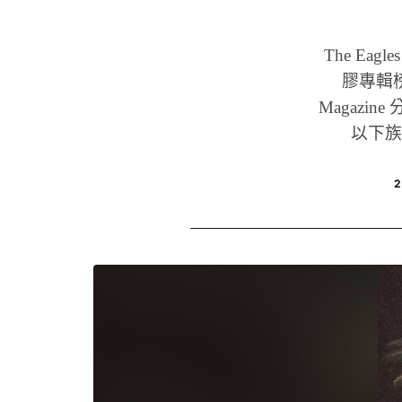
The Eag
膠專輯榜
Magazi
以下族
2