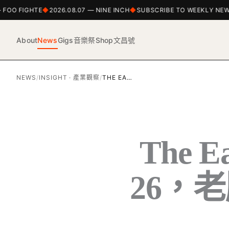
OO FIGHTE
2026.08.07 — NINE INCH
SUBSCRIBE TO WEEKLY NEWS
About
News
Gigs
音樂祭
Shop
文昌號
NEWS
/
INSIGHT · 產業觀察
/
THE EA…
The 
26，老