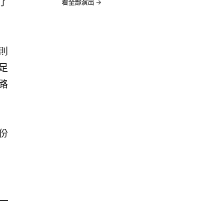
了
看全部演出 →
則
足
路
份