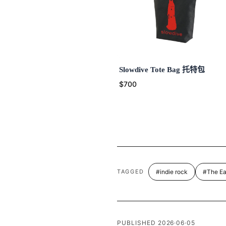
Slowdive Tote Bag 托特包
$700
TAGGED
#indie rock
#The Ea
PUBLISHED 2026·06·05