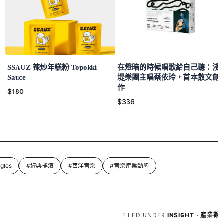
SSAUZ 辣炒年糕粉 Topokki
在燈暗的時候唱歌給自己聽：
Sauce
堤樂團主唱蔡依玲，首本散文
作
$180
$336
gles
#經典搖滾
#西洋音樂
#音樂產業動態
FILED UNDER
INSIGHT · 產業