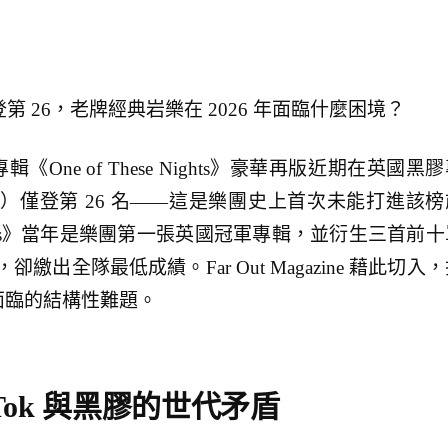
榜首登第 26，老牌經典岩樂在 2026 年面臨什麼困境？
專輯《One of These Nights》豪華再版近期在英國黑
s Chart）僅登第 26 名——這是樂團史上首次未能打進該
e Nights》當年是樂團第一張英國冠軍專輯，並衍生三首前
出全隊最低成績。Far Out Magazine 藉此切入
所面臨的結構性難題。
Tok 與黑膠的世代矛盾