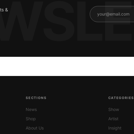
ts &
SECTIONS
CATEGORIE
News
Show
Shop
Artist
About Us
Insight