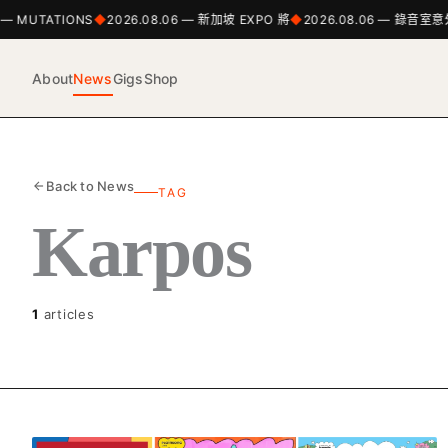
 — MUTATIONS
2026.08.06 — 新加坡 EXPO 將
2026.08.06 — 錄音室
About
News
Gigs
Shop
Back to News
TAG
Karpos
1
articles