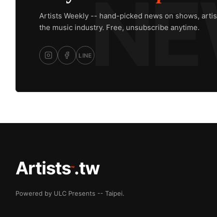
Artists Weekly -- hand-picked news on shows, artis
the music industry. Free, unsubscribe anytime.
LINE
Artists
.tw
™
Powered by ULC Presents -- Taipei.