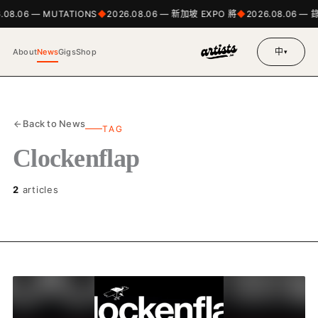
.08.06 — MUTATIONS
2026.08.06 — 新加坡 EXPO 將
2026.08.06 
中
About
News
Gigs
Shop
▾
Back to News
TAG
Clockenflap
2
articles