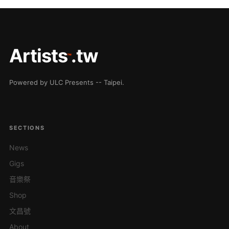
Artists
.tw
™
Powered by ULC Presents -- Taipei.
SECTIONS
News
Gigs
音樂祭
Shop
文昌號
About