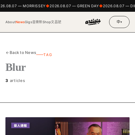
26.08.07 — MORRISSEY
2026.08.07 — GREEN DAY
2026.08.07 — 
中
About
News
Gigs
音樂祭
Shop
文昌號
▾
Back to News
TAG
Blur
3
articles