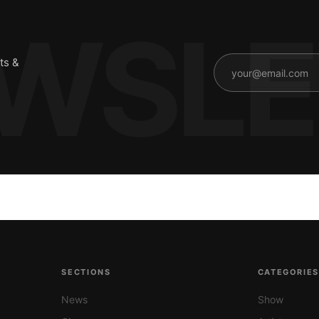
ts &
SECTIONS
CATEGORIE
News
Show