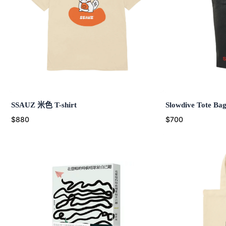
SSAUZ 米色 T-shirt
Slowdive Tote 
$880
$700