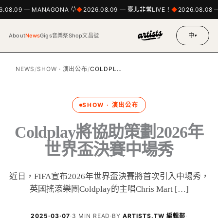
.08.09 — MANAGONA 草
2026.08.09 — 臺北非常LIVE！
2026.08.08 —
中
About
News
Gigs
音樂祭
Shop
文昌號
▾
NEWS
/
SHOW · 演出公布
/
COLDPL…
SHOW · 演出公布
Coldplay將協助策劃2026年
世界盃決賽中場秀
近日，FIFA宣布2026年世界盃決賽將首次引入中場秀，
英國搖滾樂團Coldplay的主唱Chris Mart […]
2025·03·07
·
3 MIN READ
·
BY
ARTISTS.TW 編輯部
·