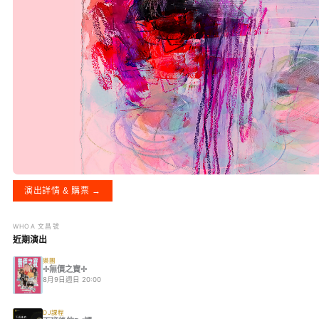
演出詳情 & 購票 →
WHOA 文昌號
近期演出
樂團
✢無價之寶✢
8月9日週日 20:00
DJ課程