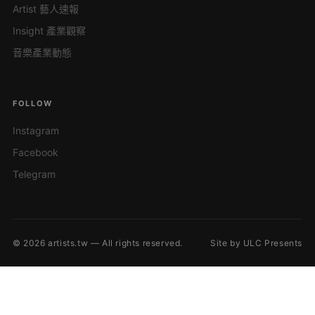
Artist 藝人速報
Insight 產業觀察
音樂產業動態
FOLLOW
Instagram
Facebook
Telegram
© 2026 artists.tw — All rights reserved.
Site by ULC Presents