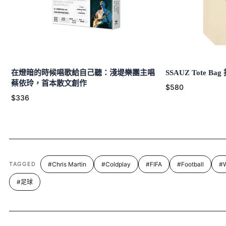
在燈暗的時候唱歌給自己聽：淺堤樂團主唱
SSAUZ Tote Ba
蔡依玲，首本散文創作
$580
$336
TAGGED
#Chris Martin
#Coldplay
#FIFA
#Football
#W
#足球