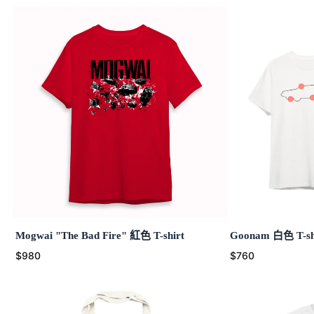
Mogwai "The Bad Fire" 紅色 T-shirt
Goonam 白色 T-sh
$980
$760