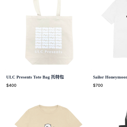
ULC Presents Tote Bag 托特包
Sailor Honeymoo
$400
$700