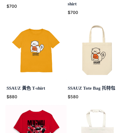
shirt
$700
$700
SSAUZ 黃色 T-shirt
SSAUZ Tote Bag 托特包
$880
$580