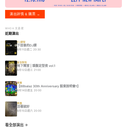
演出詳情 & 購票 →
WHOA 文昌號
近期演出
DJ課程
下班後的DJ課
8月11日週二 20:30
髮型學院
地下鬧室 | 頭髮定型夜 vol.1
8月12日週三 21:00
樂團
【88balaz 30th Anniversary 股東說明會!!】
8月14日週五 20:00
樂團
活著就好
8月15日週六 20:00
看全部演出 →