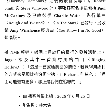
《Hackney Diamonds》之後的最新長專，除 Robert
Smith 與 Steve Winwood 外，專輯客席名單還包括
Paul
McCartney
及已故鼓手
Charlie Watts
。先行單曲
〈Rough And Twisted〉、〈In The Stars〉已發行，另收
錄
Amy Winehouse
經典曲〈You Know I’m No Good〉
翻唱版。
據 NME 報導，樂團上月於紐約舉行的發片活動上，
Jagger 談及其中一首鄉村風格曲目〈Ringing
Hollow〉：「這是一首獻給美國的情歌，我覺得用鄉村
的方式來呈現比搖滾更合適。」Richards 則補充：「裡
面可能還有更多，那正是我們在追尋的。」
📅 播客首集上線：2026 年 6 月 25 日
🎙 集數：共六集