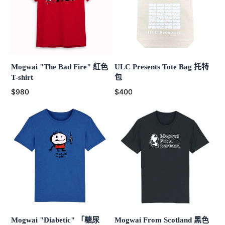
Mogwai "The Bad Fire" 紅色
ULC Presents Tote Bag 托特
T-shirt
包
$980
$400
Mogwai "Diabetic" 「糖尿
Mogwai From Scotland 黑色