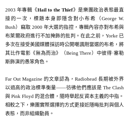
2003 年專輯《
Hail to the Thief
》是樂團政治表態最直
接的一次，標題本身即隱含對小布希（George W.
Bush）竊取 2000 年大選的指控，專輯內容亦對布希與
布萊爾政府進行不加掩飾的批判。在此之前，Yorke 已
多次在接受美國媒體採訪時公開嘲諷剛當選的布希，將
其比作電影《無為而治》（Being There）中彼得·塞勒
斯飾演的愚笨角色。
Far Out Magazine 的文章認為，Radiohead 長期被外界
以過高的政治標準衡量——彷彿他們應該是 The Clash
與 Pink Floyd 的混合體，隨時舉起反資本主義的中指。
相較之下，樂團實際選擇的方式更接近隱晦批判與個人
表態，而非組織動員。