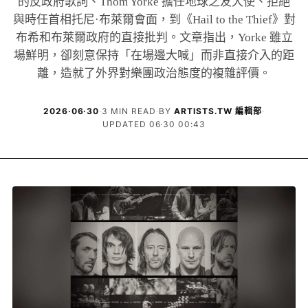
的反政府歌詞、Thom Yorke 擔任地球之友大使、拒絕
與時任首相托尼·布萊爾會面，到《Hail to the Thief》對
布希和布萊爾政府的直接批判。文章指出，Yorke 雖立
場鮮明，卻刻意保持「在場邊大喊」而非直接介入的距
離，造就了外界對樂團政治態度的複雜評價。
2026·06·30
·
3 MIN READ
·
BY
ARTISTS.TW 編輯部
·
UPDATED 06·30 00:43