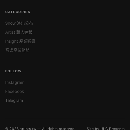
CATEGORIES
Show 演出公布
Artist 藝人速報
Insight 產業觀察
音樂產業動態
FOLLOW
Instagram
Facebook
Telegram
© 2026 artists.tw — All rights reserved.
Site by ULC Presents