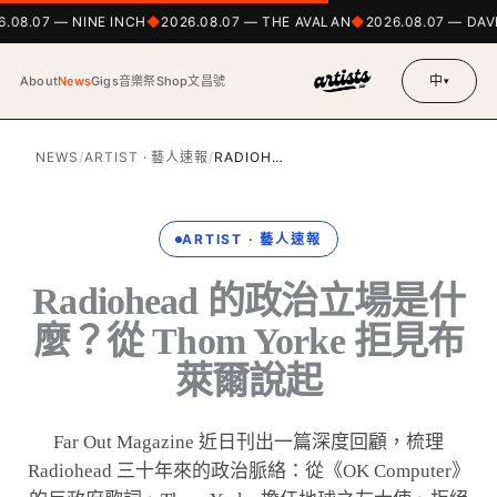
.08.07 — NINE INCH
2026.08.07 — THE AVALAN
2026.08.07 — DAV
中
About
News
Gigs
音樂祭
Shop
文昌號
▾
NEWS
/
ARTIST · 藝人速報
/
RADIOH…
ARTIST · 藝人速報
Radiohead 的政治立場是什
麼？從 Thom Yorke 拒見布
萊爾說起
Far Out Magazine 近日刊出一篇深度回顧，梳理
Radiohead 三十年來的政治脈絡：從《OK Computer》