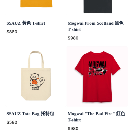
SSAUZ 黃色 T-shirt
Mogwai From Scotland 黑色
T-shirt
$880
$980
SSAUZ Tote Bag 托特包
Mogwai "The Bad Fire" 紅色
T-shirt
$580
$980