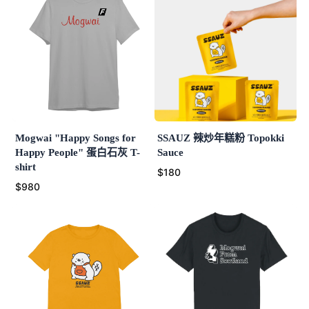
Mogwai "Happy Songs for
SSAUZ 辣炒年糕粉 Topokki
Happy People" 蛋白石灰 T-
Sauce
shirt
$180
$980