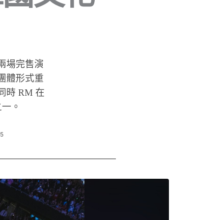
m 展開兩場完售演
整團體形式重
時 RM 在
之一。
45