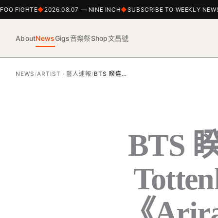
O FIGHTE
2026.08.07 — NINE INCH
SUBSCRIBE TO WEEKLY NEWSLE
About
News
Gigs
音樂祭
Shop
文昌號
NEWS
/
ARTIST · 藝人速報
/
BTS 睽違…
BTS
Tot
《Ar