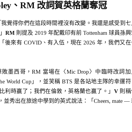
bley、RM 改詞賀英格蘭奪冠
我覺得你們在這段時間裡沒有改變。我還是感受到七
。」
RM
則提及 2019 年配戴印有前 Tottenham 球員孫
來有 COVID、有入伍，現在 2026 年，我們又在
墨西哥，RM 當場在〈Mic Drop〉中臨時改詞加
in for the World Cup」，並笑稱 BTS 是各站地主隊的幸運
比利時贏了；我們在倫敦，英格蘭也贏了。」
V
則稱
秀出在旅途中學到的英式說法：「Cheers, mate —