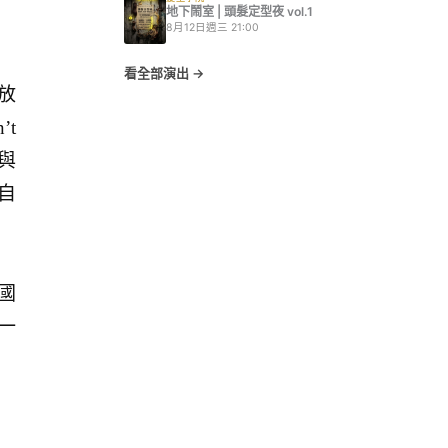
地下鬧室 | 頭髮定型夜 vol.1
8月12日週三 21:00
看全部演出 →
放
’t
員與
自
國
一