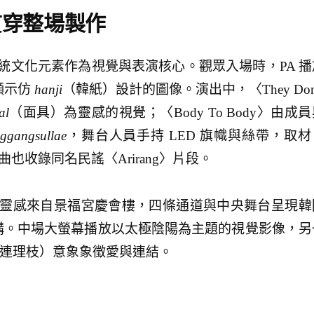
貫穿整場製作
國傳統文化元素作為視覺與表演核心。觀眾入場時，PA 播
顯示仿
hanji
（韓紙）設計的圖像。演出中，〈They Don
al
（面具）為靈感的視覺；〈Body To Body〉由成
ggangsullae
，舞台人員手持 LED 旗幟與絲帶，取材
也收錄同名民謠〈Arirang〉片段。
台，靈感來自景福宮慶會樓，四條通道與中央舞台呈現韓
構。中場大螢幕播放以太極陰陽為主題的視覺影像，另
連理枝）意象象徵愛與連結。