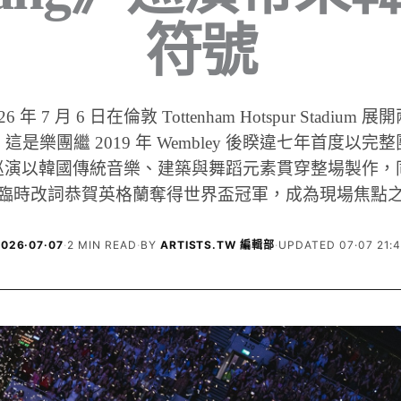
符號
26 年 7 月 6 日在倫敦 Tottenham Hotspur Stadiu
這是樂團繼 2019 年 Wembley 後睽違七年首度以完
演以韓國傳統音樂、建築與舞蹈元素貫穿整場製作，同
臨時改詞恭賀英格蘭奪得世界盃冠軍，成為現場焦點
026·07·07
·
2 MIN READ
·
BY
ARTISTS.TW 編輯部
·
UPDATED 07·07 21: