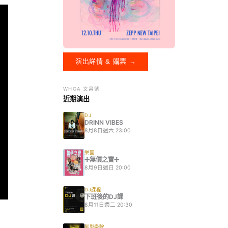
演出詳情 & 購票 →
WHOA 文昌號
近期演出
DJ
DRINN VIBES
8月8日週六 23:00
樂團
✢無價之寶✢
8月9日週日 20:00
DJ課程
下班後的DJ課
8月11日週二 20:30
髮型學院