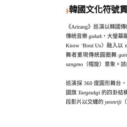
韓國文化符號
《Arirang》巡演以韓
傳統音樂
gukak
，大螢幕
Know ‘Bout Us〉融入以
t
舞者重現傳統圓圈舞
gan
sangmo
（帽旋）意象。該曲
巡演採 360 度圓形舞
國旗
Taegeukgi
的四卦結
段影片以交纏的
yeonriji
（