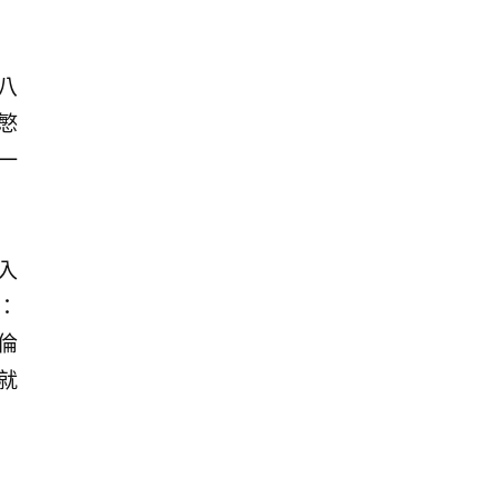
八
興慜
一
入
符：
倫
 就