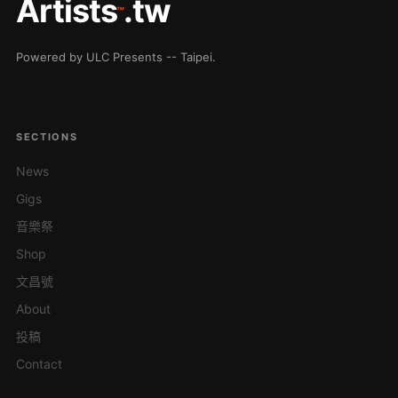
Artists
.tw
™
Powered by ULC Presents -- Taipei.
SECTIONS
News
Gigs
音樂祭
Shop
文昌號
About
投稿
Contact