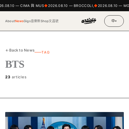
6.08.10 — CIMA 與 MUS
2026.08.10 — BROCCOLI,
2026.08.10 — M
中
About
News
Gigs
音樂祭
Shop
文昌號
▾
Back to News
TAG
BTS
23
articles