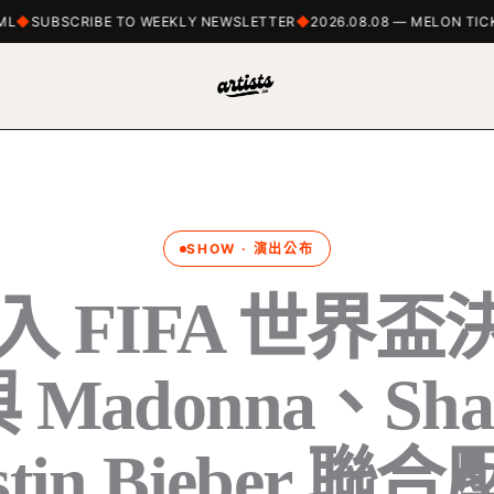
SUBSCRIBE TO WEEKLY NEWSLETTER
2026.08.08 — MELON TICK
SHOW · 演出公布
加入 FIFA 世界
Madonna、Sha
stin Bieber 聯