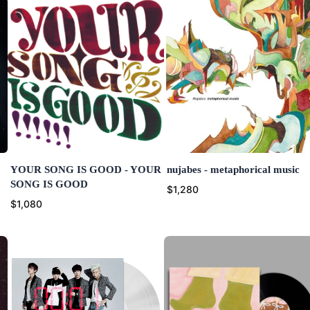
YOUR SONG IS GOOD - YOUR
nujabes - metaphorical music
SONG IS GOOD
$1,280
$1,080