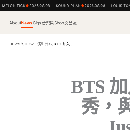
ELON TICK
2026.08.08 — SOUND PLAN
2026.08.08 — LOUIS TOML
About
News
Gigs
音樂祭
Shop
文昌號
NEWS
/
SHOW · 演出公布
/
BTS 加入…
BTS 
秀，與 
Ju