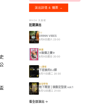
演出詳情 & 購票 →
WHOA 文昌號
近期演出
DJ
DRINN VIBES
8月8日週六 23:00
樂團
✢無價之寶✢
賽史
8月9日週日 20:00
已公
DJ課程
下班後的DJ課
8月11日週二 20:30
髮型學院
地下鬧室 | 頭髮定型夜 vol.1
界盃
8月12日週三 21:00
看全部演出 →