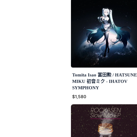
Tomita Isao 冨田勲 / HATSUNE
MIKU 初音ミク - IHATOV
SYMPHONY
$1,580