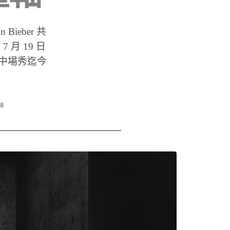
n Bieber 共
 月 19 日
為這場中場秀迄今
08