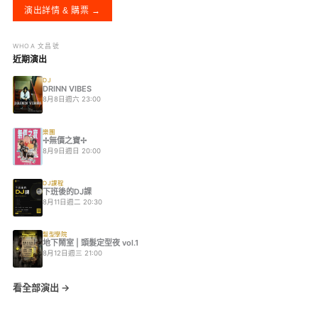
演出詳情 & 購票 →
WHOA 文昌號
近期演出
DJ
DRINN VIBES
8月8日週六 23:00
樂團
✢無價之寶✢
8月9日週日 20:00
DJ課程
下班後的DJ課
8月11日週二 20:30
髮型學院
地下鬧室 | 頭髮定型夜 vol.1
8月12日週三 21:00
看全部演出 →