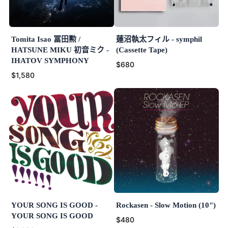
Tomita Isao 冨田勲 /
蓮沼執太フィル - symphil
HATSUNE MIKU 初音ミク -
(Cassette Tape)
IHATOV SYMPHONY
$680
$1,580
YOUR SONG IS GOOD -
Rockasen - Slow Motion (10")
YOUR SONG IS GOOD
$480