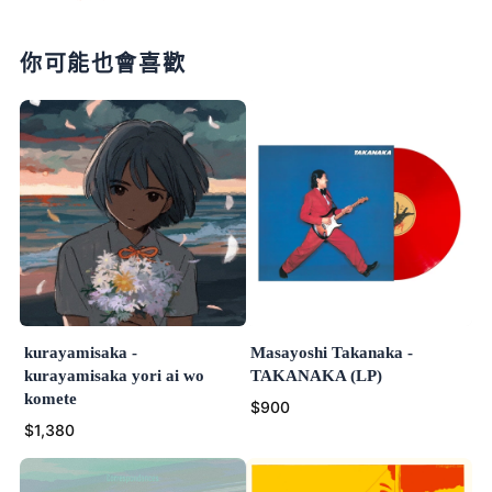
你可能也會喜歡
kurayamisaka -
Masayoshi Takanaka -
kurayamisaka yori ai wo
TAKANAKA (LP)
komete
$900
$1,380