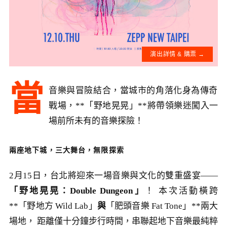
演出詳情 & 購票 →
當
音樂與冒險結合，當城市的角落化身為傳奇
戰場，**「野地晃晃」**將帶領樂迷闖入一
場前所未有的音樂探險！
兩座地下城，三大舞台，無限探索
2月15日，台北將迎來一場音樂與文化的雙重盛宴——
「野地晃晃：Double Dungeon」
！ 本次活動橫跨
**「野地方 Wild Lab」
與
「肥頭音樂 Fat Tone」**兩大
場地， 距離僅十分鐘步行時間，串聯起地下音樂最純粹