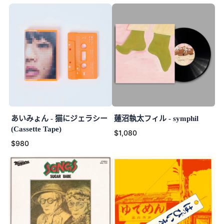
あいみょん - 猫にジェラシー
蓮沼執太フィル - symphil
(Cassette Tape)
$1,080
$980