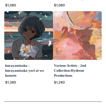
$1,080
$1,080
kurayamisaka -
Various Artists - 2nd
kurayamisaka yori ai wo
Collection:Hydeout
komete
Productions
$1,380
$1,280