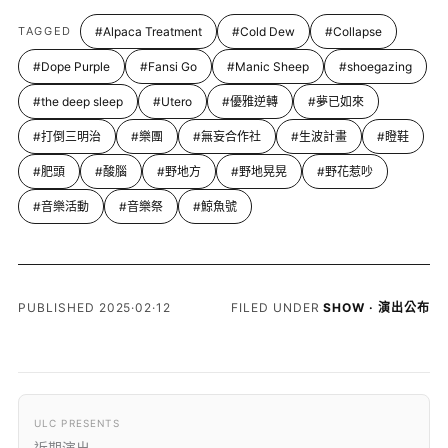
TAGGED
#Alpaca Treatment
#Cold Dew
#Collapse
#Dope Purple
#Fansi Go
#Manic Sheep
#shoegazing
#the deep sleep
#Utero
#優雅逆轉
#夢已如來
#打倒三明治
#樂團
#無妄合作社
#生波計畫
#瞪鞋
#肥頭
#酸腦
#野地方
#野地晃晃
#野花惹吵
#音樂活動
#音樂祭
#鯨魚號
PUBLISHED 2025·02·12
FILED UNDER
SHOW · 演出公布
ULC PRESENTS
近期演出