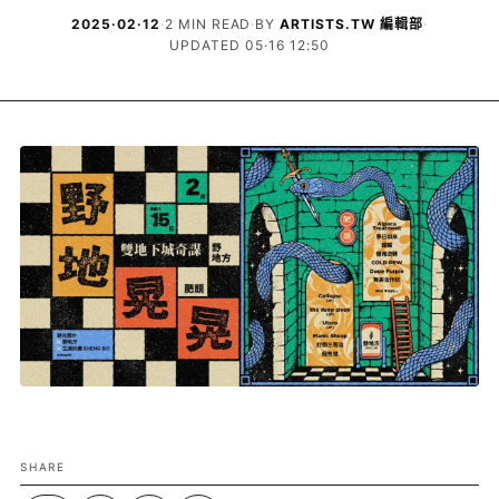
2025·02·12
·
2 MIN READ
·
BY
ARTISTS.TW 編輯部
·
UPDATED 05·16 12:50
SHARE