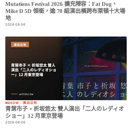
Mutations Festival 2026 擴充陣容：Fat Dog、
Mike D 5D 領銜，逾 70 組演出橫跨布萊頓十大場
地
2026·08·06
SHOW · 演出公布
青葉市子 × 折坂悠太 雙人演出「二人のレディオ
ショー」12 月東京登場
2026·08·06