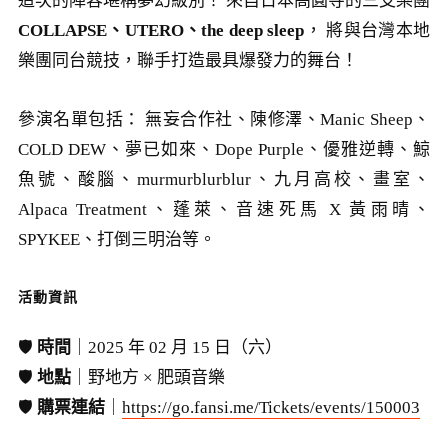
這次的陣容堪稱夢幻級別！ 來自日本高圓寺的三支樂團
COLLAPSE、UTERO、the deep sleep
， 將與台灣本地
樂團同台競技，聯手打造最具爆發力的舞台！
參演名單包括： 無妄合作社、陳修澤、Manic Sheep、
COLD DEW、夢已如來、Dope Purple、優雅逆轉、鯨
魚號、酸腦、murmurblurblur、九月高校、畫室、
Alpaca Treatment、蓬萊、音速死馬 X 黃雨晴、
SPYKEE、打倒三明治等。
活動資訊
🛡️
時間
｜2025 年 02 月 15 日（六）
🛡️
地點
｜野地方 × 肥頭音樂
🛡️
購票連結
｜
https://go.fansi.me/Tickets/events/150003