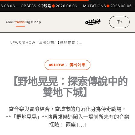
6.08.06 — OBSESS《今晚唱
2026.08.06 — MUTATIONS
2026.08.06 
中
About
News
Gigs
Shop
▾
NEWS
/
SHOW · 演出公布
/
【野地晃晃：…
SHOW · 演出公布
【野地晃晃：探索傳說中的
雙地下城】
當音樂與冒險結合，當城市的角落化身為傳奇戰場，
**「野地晃晃」**將帶領樂迷闖入一場前所未有的音樂
探險！ 兩座 […]