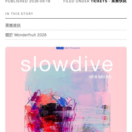
PUBLISHED 2026·06·18
FILED UNDER
TICKETS · 票務快訊
IN THIS STORY
票務資訊
關於 Wonderfruit 2026