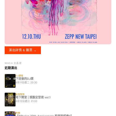
演出詳情 & 購票 →
WHOA 文昌號
近期演出
DJ課程
下班後的DJ課
8月11日週二 20:30
髮型學院
地下鬧室 | 頭髮定型夜 vol.1
8月12日週三 21:00
樂團