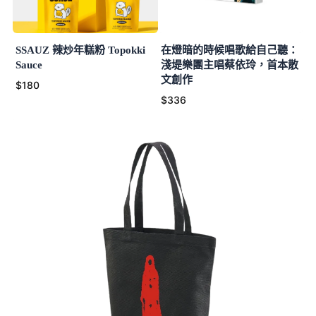
SSAUZ 辣炒年糕粉 Topokki
在燈暗的時候唱歌給自己聽：
Sauce
淺堤樂團主唱蔡依玲，首本散
文創作
$180
$336