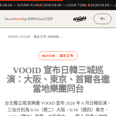
6.08.08 — SOUND PLAN
2026.08.08 — LOUIS TOML
2026.08.08 — 
中
About
News
Gigs
音樂祭
Shop
文昌號
▾
NEWS
/
SHOW · 演出公布
/
VOOID …
SHOW · 演出公布
VOOID 宣布日韓三城巡
演：大阪、東京、首爾各邀
當地樂團同台
台北獨立搖滾樂團 VOOID 宣布 2026 年 6 月日韓巡演，
三站分別為 6/16（週二）大阪、6/18（週四）東京、