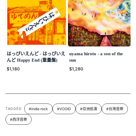
はっぴいえんど - はっぴいえ
uyama hiroto - a son of the
んど Happy End (重量盤)
sun
$1,180
$1,280
TAGGED
#indie rock
#VOOID
#亞洲巡演
#台灣音樂
#西洋音樂