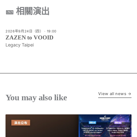
🎫 相關演出
2026年9月24日（四） · 19:00
ZAZEN to VOOID
Legacy Taipei
View all news →
You may also like