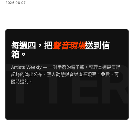
2026·08·07
每週四，把
聲音現場
送到信
箱。
Artists Weekly — 一封手選的電子報，整理本週最值得
記錄的演出公布、藝人動態與音樂產業觀察。免費、可
隨時退訂。