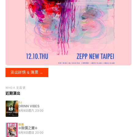
演出詳情 & 購票 →
WHOA 文昌號
近期演出
DJ
DRINN VIBES
8月8日週六 23:00
樂團
✢無價之寶✢
8月9日週日 20:00