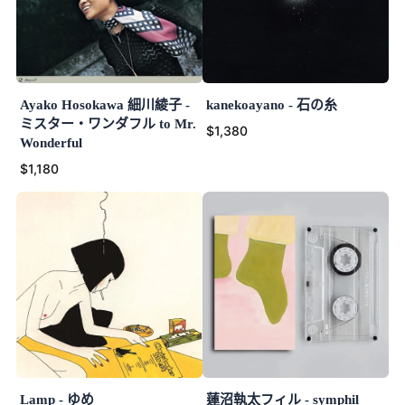
Ayako Hosokawa 細川綾子 -
kanekoayano - 石の糸
ミスター・ワンダフル to Mr.
$1,380
Wonderful
$1,180
Lamp - ゆめ
蓮沼執太フィル - symphil