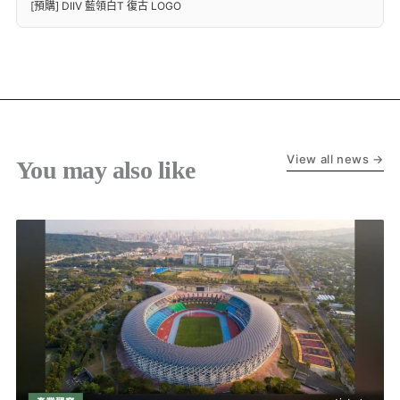
[預購] DIIV 藍領白T 復古 LOGO
View all news →
You may also like