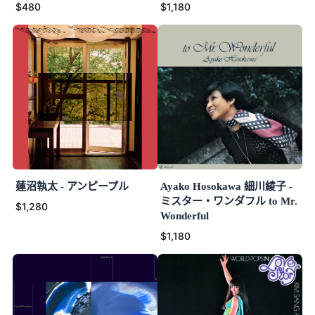
$480
$1,180
蓮沼執太 - アンピープル
Ayako Hosokawa 細川綾子 -
ミスター・ワンダフル to Mr.
$1,280
Wonderful
$1,180