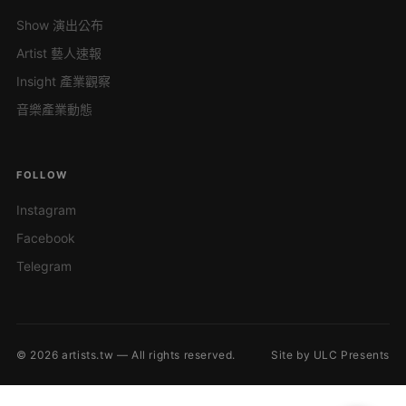
Show 演出公布
Artist 藝人速報
Insight 產業觀察
音樂產業動態
FOLLOW
Instagram
Facebook
Telegram
© 2026 artists.tw — All rights reserved.
Site by ULC Presents