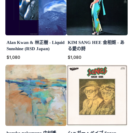
Alan Kwan & 林正樹 - Liquid
KIM SANG HEE 金相姬 - あ
Sunshine (RSD Japan)
る愛の詩
$1,080
$1,080
haruka nakamura 中村遙 -
シュガー・ベイブ Sugar