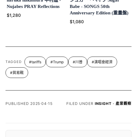
Nujabes PRAY Reflections
Babe - SONGS 50th
Anniversary Edition (重量盤)
$1,280
$1,080
TAGGED
#tariffs
#Trump
#川普
#演唱會經濟
#貿易戰
PUBLISHED 2025·04·15
FILED UNDER
INSIGHT · 產業觀察