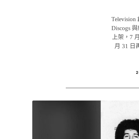
Televis
Discogs
上架，7 
月 31 
2