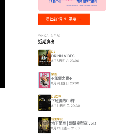
演出詳情 & 購票 →
WHOA 文昌號
近期演出
DJ
DRINN VIBES
8月8日週六 23:00
樂團
✢無價之寶✢
8月9日週日 20:00
DJ課程
下班後的DJ課
8月11日週二 20:30
髮型學院
地下鬧室 | 頭髮定型夜 vol.1
8月12日週三 21:00