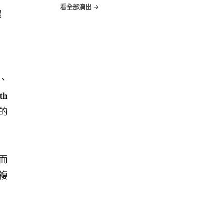
看全部演出 →
體
本、
th
的
而
複