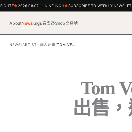
GHTE
2026.08.07 — NINE INCH
SUBSCRIBE TO WEEKLY NEWSLETTE
About
News
Gigs
音樂祭
Shop
文昌號
NEWS
/
ARTIST · 藝人速報
/
TOM VE…
Tom 
出售，逾