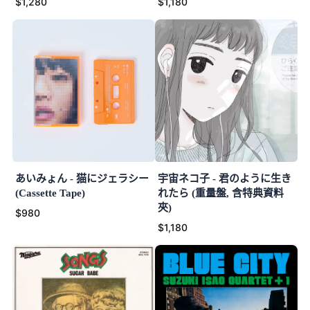
$1,280
$1,180
あいみょん - 猫にジェラシー
宇宙ネコ子 - 君のように生き
(Cassette Tape)
れたら (重量盤, 含特典資料
夾)
$980
$1,180