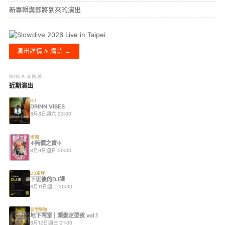
新專輯與即將到來的演出
演出詳情 & 購票 →
WHOA 文昌號
近期演出
DJ
DRINN VIBES
8月8日週六 23:00
樂團
✢無價之寶✢
8月9日週日 20:00
DJ課程
下班後的DJ課
8月11日週二 20:30
髮型學院
地下鬧室 | 頭髮定型夜 vol.1
8月12日週三 21:00