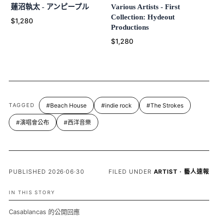
蓮沼執太 - アンピープル
Various Artists - First
Collection: Hydeout
$1,280
Productions
$1,280
TAGGED
#Beach House
#indie rock
#The Strokes
#演唱會公布
#西洋音樂
PUBLISHED 2026·06·30
FILED UNDER
ARTIST · 藝人速報
IN THIS STORY
Casablancas 的公開回應