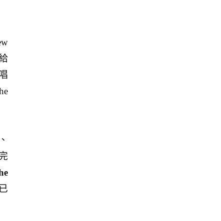
ew
 給
唱
he
、
完
he
已