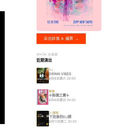
演出詳情 & 購票 →
WHOA 文昌號
近期演出
DJ
DRINN VIBES
8月8日週六 23:00
樂團
✢無價之寶✢
8月9日週日 20:00
DJ課程
下班後的DJ課
8月11日週二 20:30