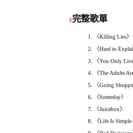
完整歌單
〈Killing Lies〉
〈Hard to Expl
〈You Only Liv
〈The Adults Ar
〈Going Shopp
〈Someday〉
〈Juicebox〉
〈Life Is Simple