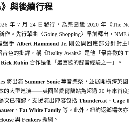
aits》與後續行程
計 2026 年 7 月 24 日發行，為樂團繼 2020 年《The N
新作。先行單曲〈Going Shopping〉早前釋出，NME
鍵盤手
Albert Hammond Jr.
則公開回應部分針對主
音色的批評，稱《Reality Awaits》是他「最喜歡的 T
人
Rick Rubin
合作是他「最喜歡的錄音經驗之一」。
okes 將出演
Summer Sonic
等音樂祭，並展開橫跨英國
的大型巡演——英國與愛爾蘭站為超過 20 年來首度
場次已確認。支援演出陣容包括
Thundercat
、
Cage t
hauser
、
Fat White Family
等。此外，紐約返鄉場次亦
House
與
Fcukers
擔綱。