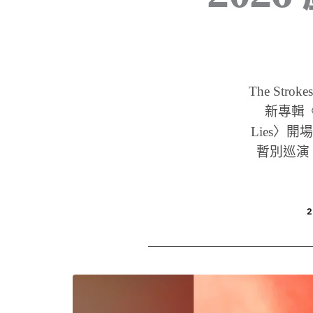
The Stro
新專輯《Re
Lies〉開
暫別巡演，由
2