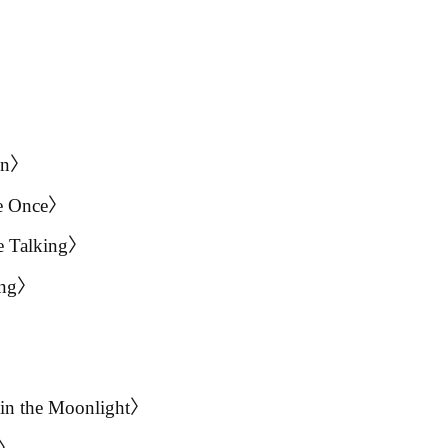
ain〉
e Once〉
e Talking〉
ing〉
 in the Moonlight〉