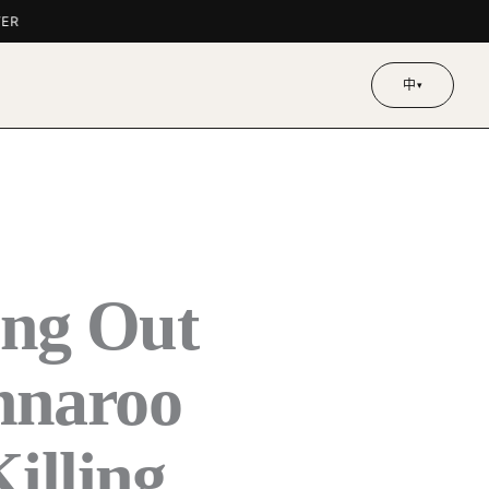
中
▾
ng Out
naroo
ling