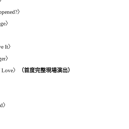
s〉
ppened?〉
Age〉
ve It〉
ger〉
f Love〉
（首度完整現場演出）
rld〉