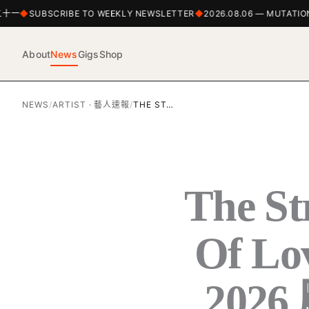
十一
SUBSCRIBE TO WEEKLY NEWSLETTER
2026.08.06 — MUTATIONS
About
News
Gigs
Shop
NEWS
/
ARTIST · 藝人速報
/
THE ST…
The S
Of L
202