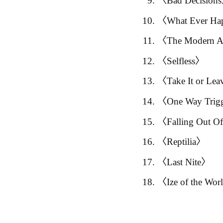
〈Bad Decision
〈What Ever Ha
〈The Modern 
〈Selfless〉
〈Take It or Lea
〈One Way Trig
〈Falling Out O
〈Reptilia〉
〈Last Nite〉
〈Ize of the Wo