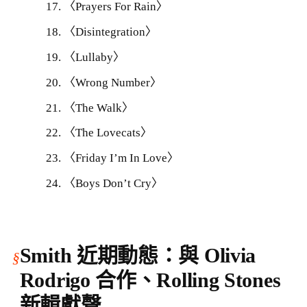
〈Prayers For Rain〉
〈Disintegration〉
〈Lullaby〉
〈Wrong Number〉
〈The Walk〉
〈The Lovecats〉
〈Friday I’m In Love〉
〈Boys Don’t Cry〉
Smith 近期動態：與 Olivia
Rodrigo 合作、Rolling Stones
新輯獻聲