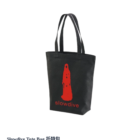
Slowdive Tote Bag 托特包