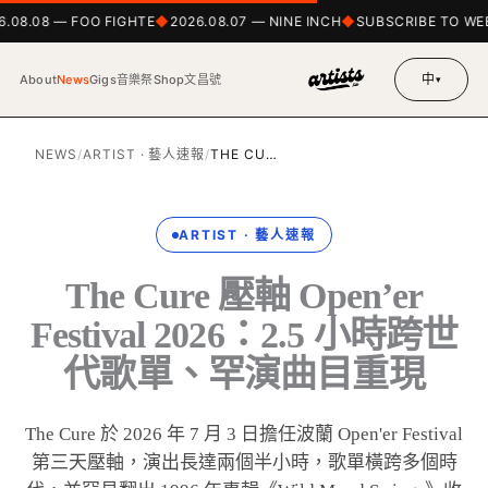
.08.08 — FOO FIGHTE
2026.08.07 — NINE INCH
SUBSCRIBE TO WE
中
About
News
Gigs
音樂祭
Shop
文昌號
▾
NEWS
/
ARTIST · 藝人速報
/
THE CU…
ARTIST · 藝人速報
The Cure 壓軸 Open’er
Festival 2026：2.5 小時跨世
代歌單、罕演曲目重現
The Cure 於 2026 年 7 月 3 日擔任波蘭 Open'er Festival
第三天壓軸，演出長達兩個半小時，歌單橫跨多個時