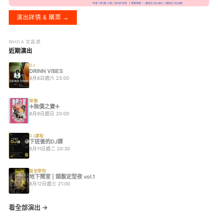
演出詳情 & 購票 →
WHOA 文昌號
近期演出
DJ
DRINN VIBES
8月8日週六 23:00
樂團
✢無價之寶✢
8月9日週日 20:00
DJ課程
下班後的DJ課
8月11日週二 20:30
髮型學院
地下鬧室 | 頭髮定型夜 vol.1
8月12日週三 21:00
看全部演出 →