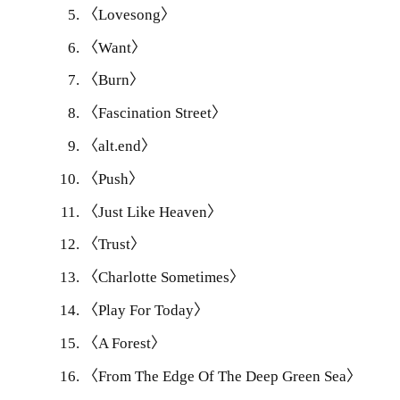
〈Lovesong〉
〈Want〉
〈Burn〉
〈Fascination Street〉
〈alt.end〉
〈Push〉
〈Just Like Heaven〉
〈Trust〉
〈Charlotte Sometimes〉
〈Play For Today〉
〈A Forest〉
〈From The Edge Of The Deep Green Sea〉