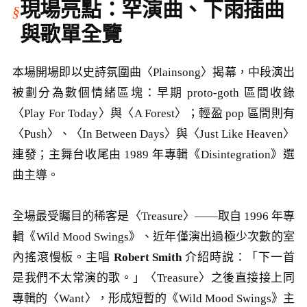
現場亮點：罕演曲、下雨插曲
與歌單全覽
本場開場即以史詩氛圍曲〈Plainsong〉揭幕，中段演出
被劃分為數個情緒區塊：早期 proto-goth 區間收錄
〈Play For Today〉與〈A Forest〉；輕盈 pop 區間則有
〈Push〉、〈In Between Days〉與〈Just Like Heaven〉
連發；主舞台收尾由 1989 年專輯《Disintegration》選
曲主導。
全場最受矚目的稀客是〈Treasure〉——取自 1996 年專
輯《Wild Mood Swings》、近年僅演出過極少次數的室
內搖滾慢板。主唱
Robert Smith
介紹時說：「下一首
是我們不太常演的歌。」〈Treasure〉之後直接接上同
專輯的〈Want〉，形成短暫的《Wild Mood Swings》主