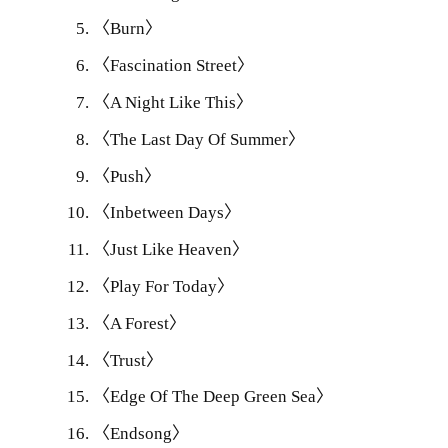
〈Burn〉
〈Fascination Street〉
〈A Night Like This〉
〈The Last Day Of Summer〉
〈Push〉
〈Inbetween Days〉
〈Just Like Heaven〉
〈Play For Today〉
〈A Forest〉
〈Trust〉
〈Edge Of The Deep Green Sea〉
〈Endsong〉