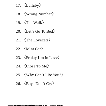
〈Lullaby〉
〈Wrong Number〉
〈The Walk〉
〈Let’s Go To Bed〉
〈The Lovecats〉
〈Mint Car〉
〈Friday I’m In Love〉
〈Close To Me〉
〈Why Can’t I Be You?〉
〈Boys Don’t Cry〉