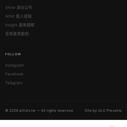
Show 演出公布
Artist 藝人速報
Insight 產業觀察
音樂產業動態
FOLLOW
Instagram
Facebook
Telegram
© 2026 artists.tw — All rights reserved.
Site by ULC Presents