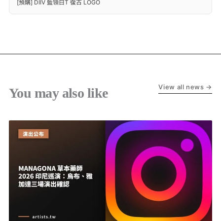
[預購] DIIV 藍領白T 復古 LOGO
View all news →
You may also like