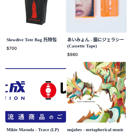
Slowdive Tote Bag 托特包
あいみょん - 猫にジェラシー
(Cassette Tape)
$700
$980
Mikio Masuda - Trace (LP)
nujabes - metaphorical music