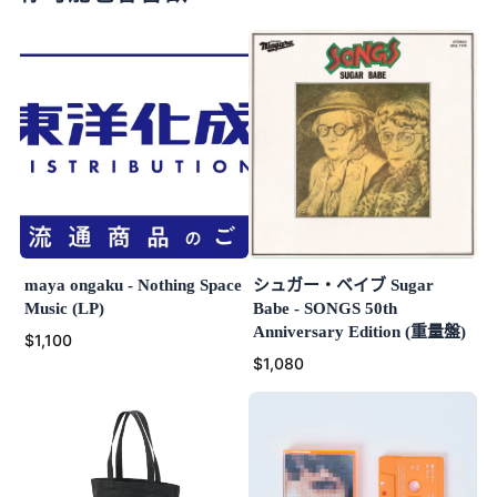
maya ongaku - Nothing Space
シュガー・ベイブ Sugar
Music (LP)
Babe - SONGS 50th
Anniversary Edition (重量盤)
$1,100
$1,080