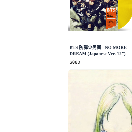
BTS 防彈少男團 - NO MORE
DREAM (Japanese Ver. 12")
$880