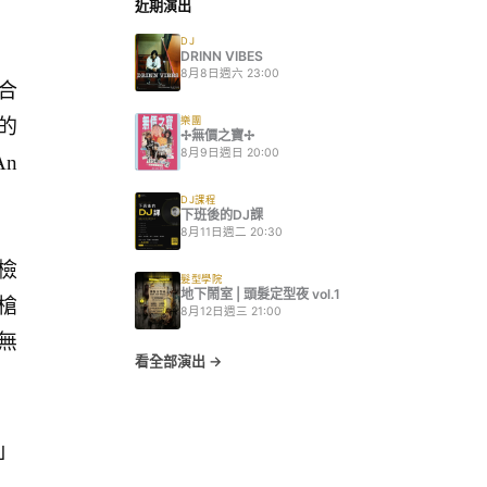
近期演出
DJ
DRINN VIBES
8月8日週六 23:00
場合
樂團
出的
✢無價之寶✢
8月9日週日 20:00
An
DJ課程
下班後的DJ課
8月11日週二 20:30
。檢
髮型學院
地下鬧室 | 頭髮定型夜 vol.1
鋒槍
8月12日週三 21:00
並無
看全部演出 →
」