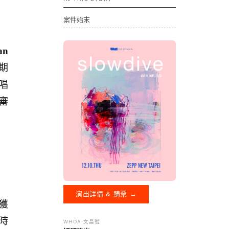
案件始末
an
有期
演唱
庭審
演出詳情 & 購票 →
起獲
時
WHOA 文昌號