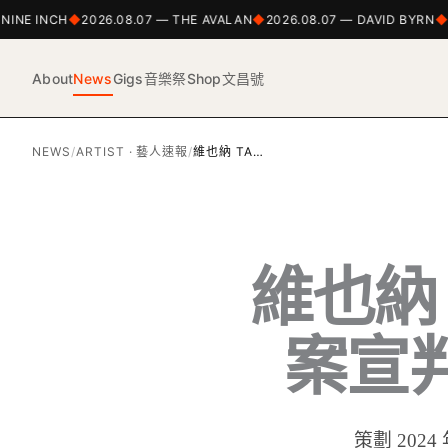
NE INCH
2026.08.07 — THE AVALAN
2026.08.07 — DAVID BYRN
202
About
News
Gigs
音樂祭
Shop
文昌號
NEWS
/
ARTIST · 藝人速報
/
維也納 TA…
維也納 T
案宣判
策劃 2024