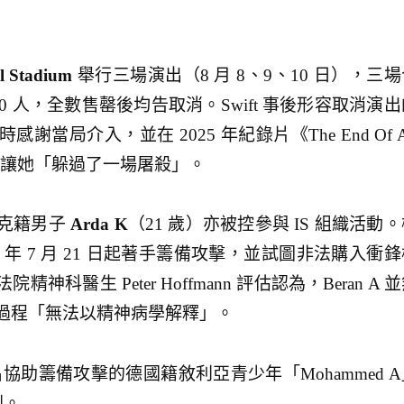
l Stadium
舉行三場演出（8 月 8、9、10 日），三
000 人，全數售罄後均告取消。Swift 事後形容取消演
當局介入，並在 2025 年紀錄片《The End Of 
動讓她「躲過了一場屠殺」。
克籍男子
Arda K
（21 歲）亦被控參與 IS 組織活動
2024 年 7 月 21 日起著手籌備攻擊，並試圖非法購入衝
科醫生 Peter Hoffmann 評估認為，Beran A 
過程「無法以精神病學解釋」。
名協助籌備攻擊的德國籍敘利亞青少年「Mohammed A
刑。