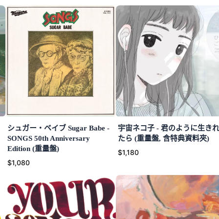
シュガー・ベイブ Sugar Babe -
宇宙ネコ子 - 君のように生き
SONGS 50th Anniversary
たら (重量盤, 含特典資料夾)
Edition (重量盤)
$1,180
$1,080