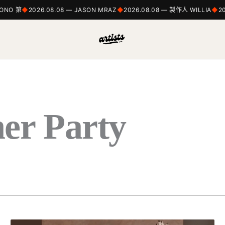
ONO 第
2026.08.08 — JASON MRAZ
2026.08.08 — 製作人 WILLIA
20
er Party