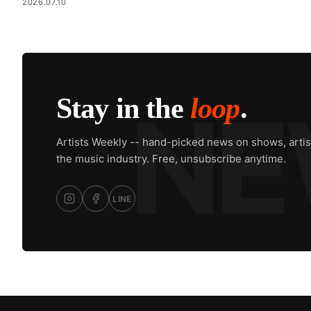
2026.07.10
Stay in the
loop
.
Artists Weekly -- hand-picked news on shows, artis
the music industry. Free, unsubscribe anytime.
LINE