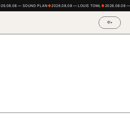
26.08.08 — SOUND PLAN
2026.08.08 — LOUIS TOML
2026.08.08 
中
▾