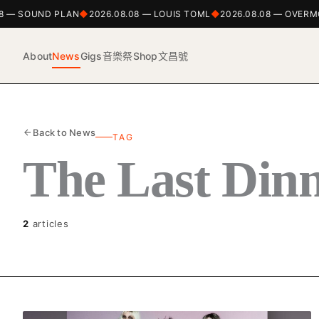
8 — SOUND PLAN
2026.08.08 — LOUIS TOML
2026.08.08 — OVERM
About
News
Gigs
音樂祭
Shop
文昌號
Back to News
TAG
The Last Dinn
2
articles