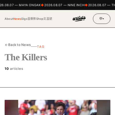
26.08.07 — MAYA ONGAK
2026.08.07 — NINE INCH
2026.08.07 — T
中
About
News
Gigs
音樂祭
Shop
文昌號
▾
Back to News
TAG
The Killers
10
articles