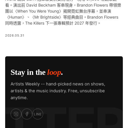
看。演出前 David Beckham 客串現身，Brandon Flowers 帶領樂
團以〈When You Were Young〉揭開霓虹舞台序幕，並串演
〈Human〉、〈Mr Brightside〉等經典曲目。Brandon Flowers
同時透露，The Killers 下一張專輯預計 2027 年發行。
2026.05.31
Stay in the
loop
.
Artists Weekly -- hand-picked news on shows,
artists & the music industry. Free, unsubscribe
anytime.
LINE