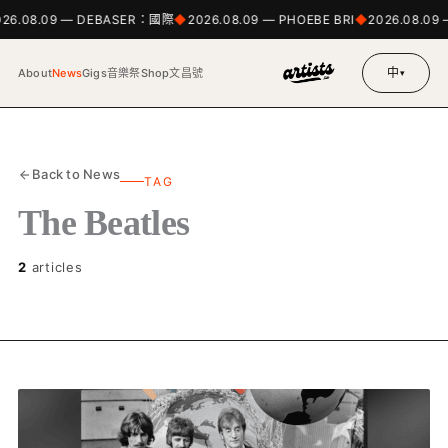
026.08.09 — DEBASER：國際
2026.08.09 — PHOEBE BRI
2026.08.09
中
About
News
Gigs
音樂祭
Shop
文昌號
▾
Back to News
TAG
The Beatles
2
articles