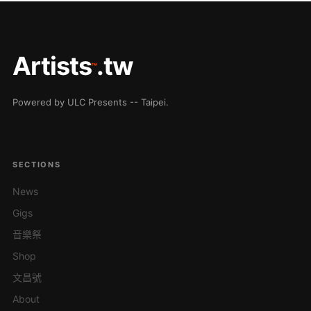
Artists
.tw
™
Powered by ULC Presents -- Taipei.
SECTIONS
News
Gigs
音樂祭
Shop
文昌號
About