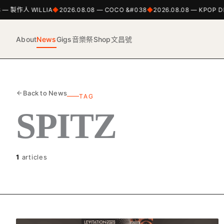
8 — 製作人 WILLIA
2026.08.08 — COCO &#038
2026.08.08 — KPOP 
About
News
Gigs
音樂祭
Shop
文昌號
Back to News
TAG
SPITZ
1
articles