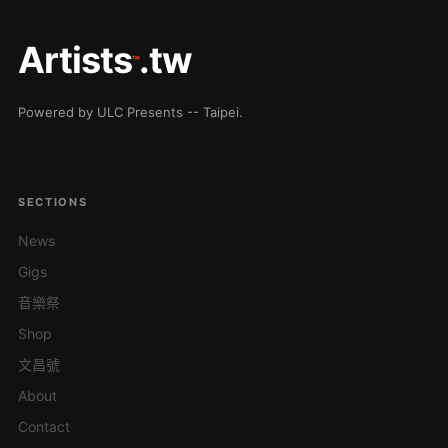
Artists
.tw
™
Powered by ULC Presents -- Taipei.
SECTIONS
News
Gigs
音樂祭
Shop
文昌號
About
Contact