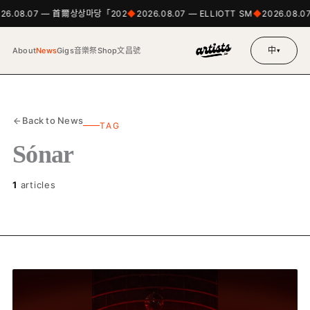
026.08.07 — 首爾상상마당「202
2026.08.07 — ELLIOTT SM
2026.08.0
中
About
News
Gigs
音樂祭
Shop
文昌號
▾
Back to News
TAG
Sónar
1
articles