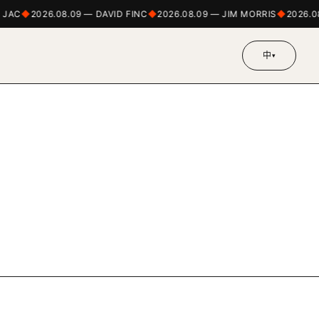
 JAC
2026.08.09 — DAVID FINC
2026.08.09 — JIM MORRIS
2026.
中
▾