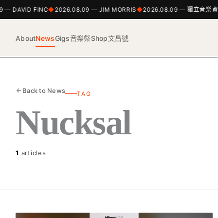
9 — DAVID FINC
2026.08.09 — JIM MORRIS
2026.08.09 — 獨立音
About
News
Gigs
音樂祭
Shop
文昌號
Back to News
TAG
Nucksal
1
articles