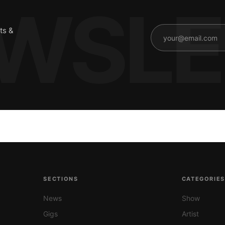
ts &
SECTIONS
CATEGORIE
News
Show
Gigs
Artist