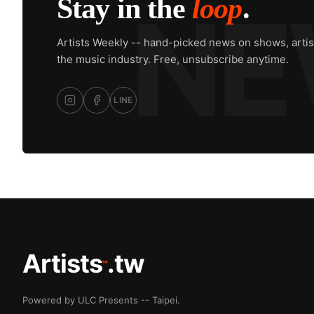
Stay in the
loop
.
Artists Weekly -- hand-picked news on shows, artis
the music industry. Free, unsubscribe anytime.
LINE
Artists
.tw
™
Powered by ULC Presents -- Taipei.