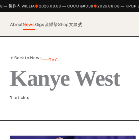
8 — 製作人 WILLIA
2026.08.08 — COCO &#038
2026.08.08 — KPOP 
About
News
Gigs
音樂祭
Shop
文昌號
Back to News
TAG
Kanye West
1
articles