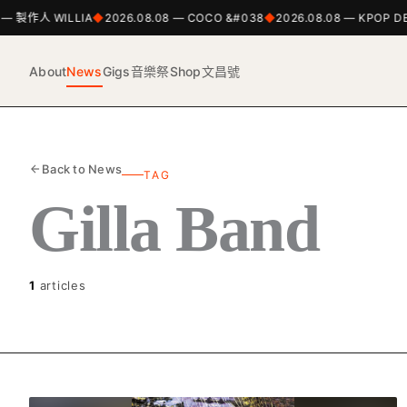
 — 製作人 WILLIA
2026.08.08 — COCO &#038
2026.08.08 — KPOP D
About
News
Gigs
音樂祭
Shop
文昌號
Back to News
TAG
Gilla Band
1
articles