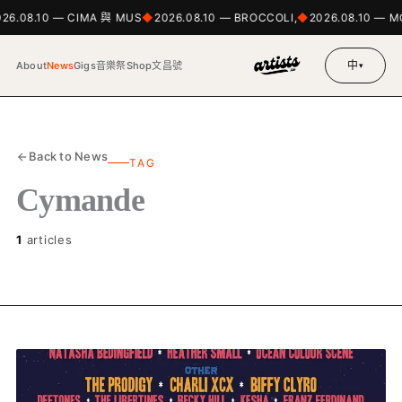
026.08.10 — CIMA 與 MUS
2026.08.10 — BROCCOLI,
2026.08.10 — 
中
About
News
Gigs
音樂祭
Shop
文昌號
▾
Back to News
TAG
Cymande
1
articles