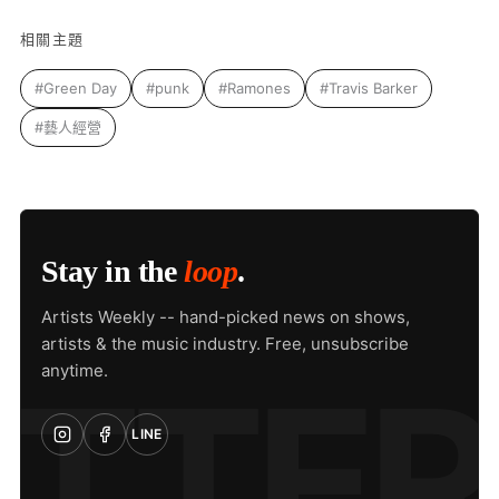
相關主題
#Green Day
#punk
#Ramones
#Travis Barker
#藝人經營
Stay in the
loop
.
Artists Weekly -- hand-picked news on shows,
artists & the music industry. Free, unsubscribe
anytime.
LINE