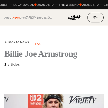
.08.11 — LUCY DACUS
2026.08.10 — THE WEEKND
2026.08.10 — C
中
About
News
Gigs
音樂祭
🔍
Shop
文昌號
▾
Back to News
TAG
Billie Joe Armstrong
2
articles