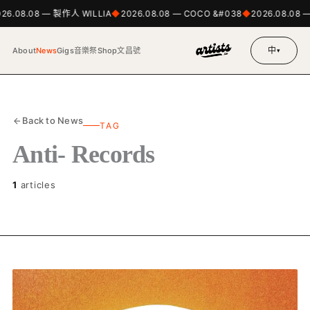
026.08.08 — 製作人 WILLIA
2026.08.08 — COCO &#038
2026.08.08 
中
About
News
Gigs
音樂祭
Shop
文昌號
▾
Back to News
TAG
Anti- Records
1
articles