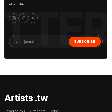
anytime.
LINE
SUBSCRIBE
Artists
.tw
™
Powered by ULC Presents -- Taipei.