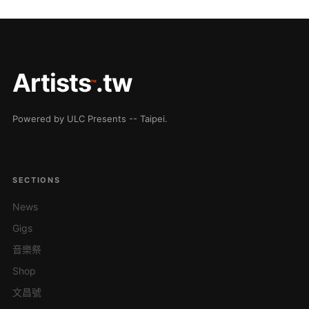
Artists
.tw
™
Powered by ULC Presents -- Taipei.
SECTIONS
News
Gigs
音樂祭
Shop
文昌號