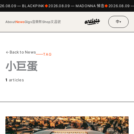
26.08.09 — BLACKPINK
2026.08.09 — MADONNA 悼念
2026.08.09
中
About
News
Gigs
音樂祭
Shop
文昌號
▾
Back to News
TAG
小巨蛋
1
articles