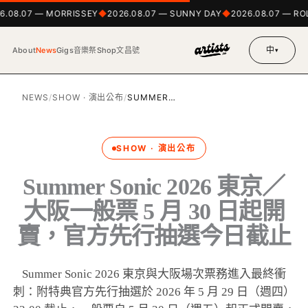
6.08.07 — MORRISSEY
2026.08.07 — SUNNY DAY
2026.08.07 — RO
中
About
News
Gigs
音樂祭
Shop
文昌號
▾
NEWS
/
SHOW · 演出公布
/
SUMMER…
SHOW · 演出公布
Summer Sonic 2026 東京／
大阪一般票 5 月 30 日起開
賣，官方先行抽選今日截止
Summer Sonic 2026 東京與大阪場次票務進入最終衝
刺：附特典官方先行抽選於 2026 年 5 月 29 日（週四）