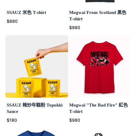
SSAUZ 米色 T-shirt
Mogwai From Scotland 黑色
T-shirt
$880
$980
SSAUZ 辣炒年糕粉 Topokki
Mogwai "The Bad Fire" 紅色
Sauce
T-shirt
$180
$980