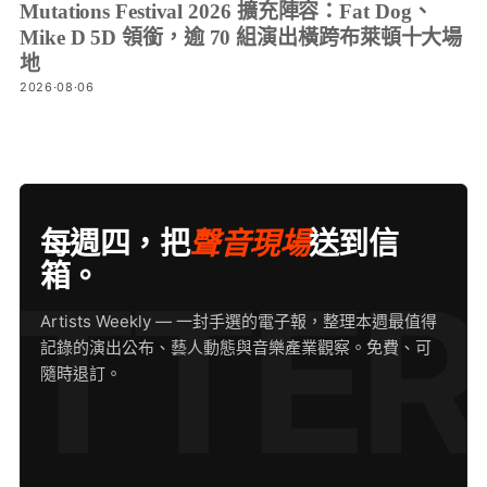
Mutations Festival 2026 擴充陣容：Fat Dog、
Mike D 5D 領銜，逾 70 組演出橫跨布萊頓十大場
地
2026·08·06
每週四，把
聲音現場
送到信
箱。
Artists Weekly — 一封手選的電子報，整理本週最值得
記錄的演出公布、藝人動態與音樂產業觀察。免費、可
隨時退訂。