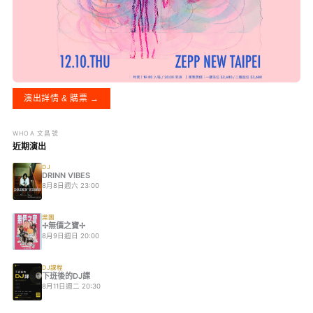
演出詳情 & 購票 →
WHOA 文昌號
近期演出
DJ
DRINN VIBES
8月8日週六 23:00
樂團
✢無價之寶✢
8月9日週日 20:00
DJ課程
下班後的DJ課
8月11日週二 20:30