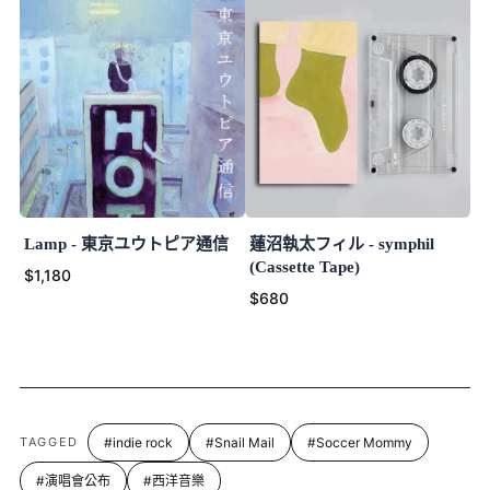
Lamp - 東京ユウトピア通信
蓮沼執太フィル - symphil
(Cassette Tape)
$1,180
$680
TAGGED
#indie rock
#Snail Mail
#Soccer Mommy
#演唱會公布
#西洋音樂