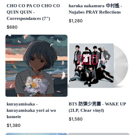
CHO CO PA CO CHO CO
haruka nakamura 中村遙 -
QUIN QUIN -
Nujabes PRAY Reflections
Correspondances (7")
$1,280
$680
kurayamisaka -
BTS 防彈少男團 - WAKE UP
kurayamisaka yori ai wo
(2LP, Clear vinyl)
komete
$1,580
$1,380