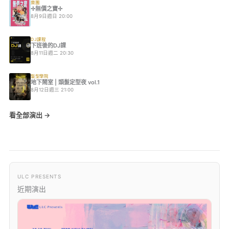
樂團
✢無價之寶✢
8月9日週日 20:00
DJ課程
下班後的DJ課
8月11日週二 20:30
髮型學院
地下鬧室 | 頭髮定型夜 vol.1
8月12日週三 21:00
看全部演出 →
ULC PRESENTS
近期演出