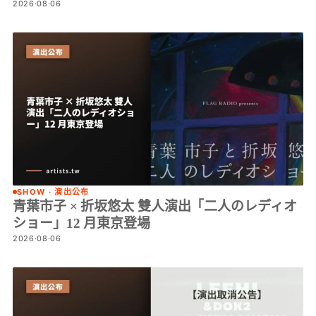
2026·08·06
SHOW · 演出公布
青葉市子 × 折坂悠太 雙人演出「二人のレディオ
ショー」12 月東京登場
2026·08·06