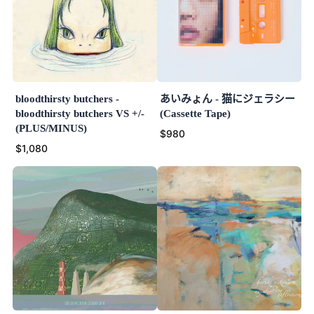
bloodthirsty butchers -
あいみょん - 猫にジェラシー
bloodthirsty butchers VS +/-
(Cassette Tape)
(PLUS/MINUS)
$980
$1,080