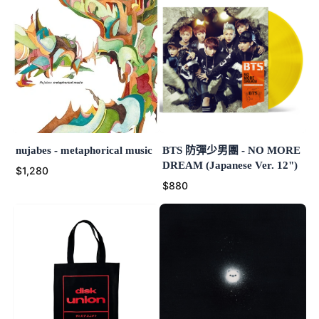
nujabes - metaphorical music
BTS 防彈少男團 - NO MORE
DREAM (Japanese Ver. 12")
$1,280
$880