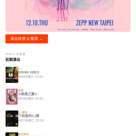
演出詳情 & 購票 →
WHOA 文昌號
近期演出
DJ
DRINN VIBES
8月8日週六 23:00
樂團
✢無價之寶✢
8月9日週日 20:00
DJ課程
下班後的DJ課
8月11日週二 20:30
髮型學院