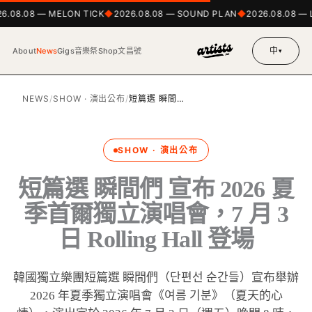
6.08.08 — MELON TICK
2026.08.08 — SOUND PLAN
2026.08.08 — 
中
About
News
Gigs
音樂祭
Shop
文昌號
▾
NEWS
/
SHOW · 演出公布
/
短篇選 瞬間…
SHOW · 演出公布
短篇選 瞬間們 宣布 2026 夏
季首爾獨立演唱會，7 月 3
日 Rolling Hall 登場
韓國獨立樂團短篇選 瞬間們（단편선 순간들）宣布舉辦
2026 年夏季獨立演唱會《여름 기분》（夏天的心