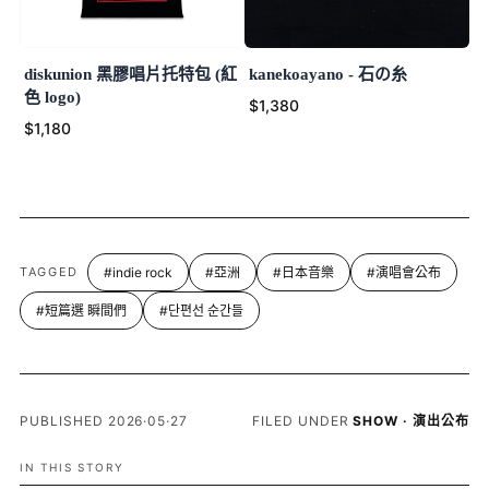
diskunion 黑膠唱片托特包 (紅
kanekoayano - 石の糸
色 logo)
$1,380
$1,180
TAGGED
#indie rock
#亞洲
#日本音樂
#演唱會公布
#短篇選 瞬間們
#단편선 순간들
PUBLISHED 2026·05·27
FILED UNDER
SHOW · 演出公布
IN THIS STORY