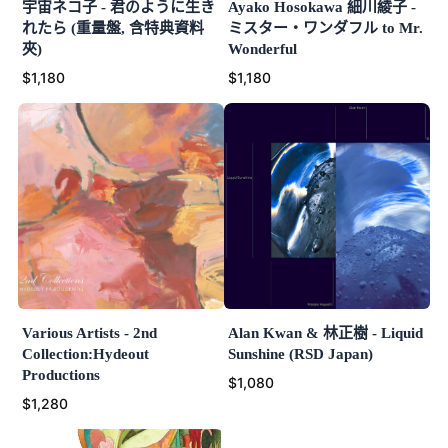
宇宙ネコ子 - 君のように生き
Ayako Hosokawa 細川綾子 -
れたら (重量盤, 含特典資料
ミスター・ワンダフル to Mr.
夾)
Wonderful
$1,180
$1,180
Various Artists - 2nd
Alan Kwan & 林正樹 - Liquid
Collection:Hydeout
Sunshine (RSD Japan)
Productions
$1,080
$1,280