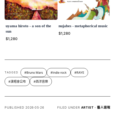
uyama hiroto - a son of the
nujabes - metaphorical music
sun
$1,280
$1,280
TAGGED
#Bruno Mars
#indie rock
#RAYE
#演唱會公布
#西洋音樂
PUBLISHED 2026·05·26
FILED UNDER
ARTIST · 藝人速報