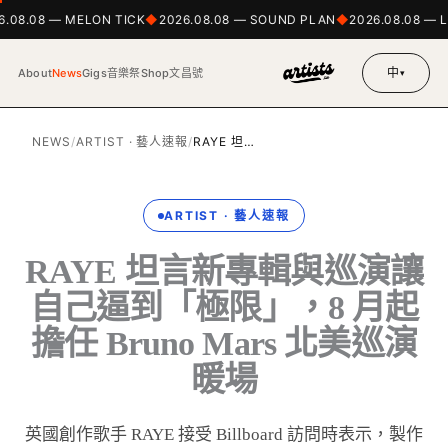
.08.08 — MELON TICK
2026.08.08 — SOUND PLAN
2026.08.08 — L
中
About
News
Gigs
音樂祭
Shop
文昌號
▾
NEWS
/
ARTIST · 藝人速報
/
RAYE 坦…
ARTIST · 藝人速報
RAYE 坦言新專輯與巡演讓
自己逼到「極限」，8 月起
擔任 Bruno Mars 北美巡演
暖場
英國創作歌手 RAYE 接受 Billboard 訪問時表示，製作