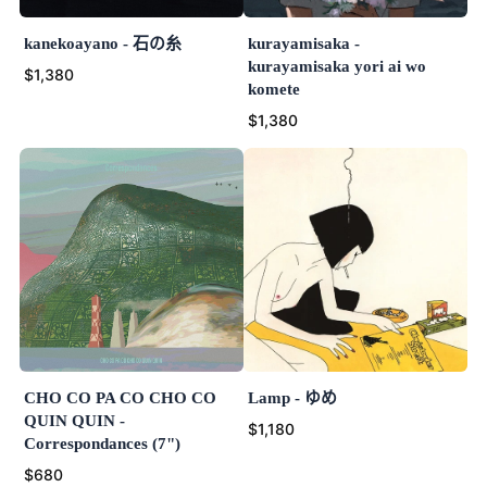
kanekoayano - 石の糸
kurayamisaka -
kurayamisaka yori ai wo
$1,380
komete
$1,380
CHO CO PA CO CHO CO
Lamp - ゆめ
QUIN QUIN -
$1,180
Correspondances (7")
$680