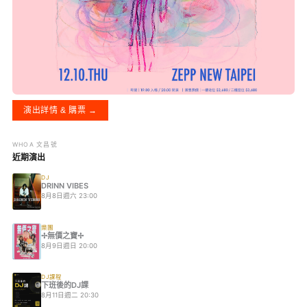
演出詳情 & 購票 →
WHOA 文昌號
近期演出
DJ
DRINN VIBES
8月8日週六 23:00
樂團
✢無價之寶✢
8月9日週日 20:00
DJ課程
下班後的DJ課
8月11日週二 20:30