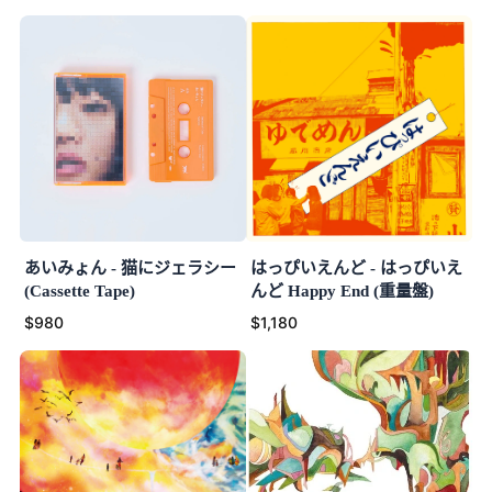
あいみょん - 猫にジェラシー
はっぴいえんど - はっぴいえ
(Cassette Tape)
んど Happy End (重量盤)
$980
$1,180