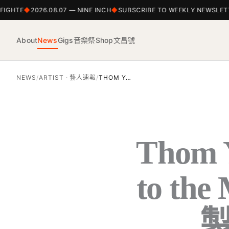
GHTE
2026.08.07 — NINE INCH
SUBSCRIBE TO WEEKLY NEWSLETTE
About
News
Gigs
音樂祭
Shop
文昌號
NEWS
/
ARTIST · 藝人速報
/
THOM Y…
Thom
to th