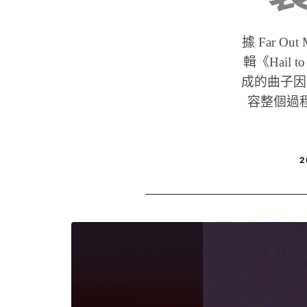
據 Far Ou
輯《Hail 
成的曲子因
容整個過程是
2