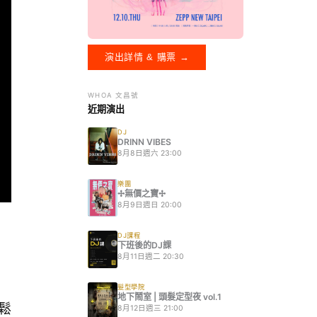
演出詳情 & 購票 →
WHOA 文昌號
近期演出
DJ
DRINN VIBES
8月8日週六 23:00
樂團
✢無價之寶✢
8月9日週日 20:00
DJ課程
下班後的DJ課
8月11日週二 20:30
髮型學院
地下鬧室 | 頭髮定型夜 vol.1
而鬆
8月12日週三 21:00