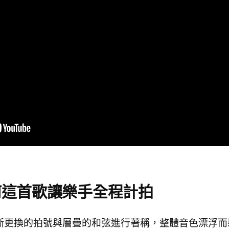
何這首歌讓樂手全程計拍
oon〉以不斷更換的拍號與層疊的和弦進行著稱，整體音色漂浮