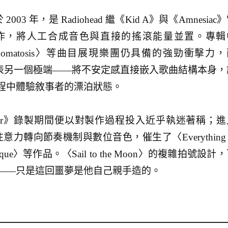
發行於 2003 年，是 Radiohead 繼《Kid A》與《Amnesiac
作，將人工合成音色與直接的搖滾能量並置。專輯
〈Myxomatosis〉等曲目展現樂團仍具備的強勁衝擊力
oon〉則代表另一個極端——將不安定感直接嵌入歌曲結構本身
程中體驗敘事者的漂泊狀態。
omputer》錄製期間便以對製作過程投入近乎執迷著稱；
意力轉向節奏機制與數位音色，催生了〈Everything 
Idioteque〉等作品。〈Sail to the Moon〉的複雜拍號設計
——只是這回噩夢是他自己親手造的。