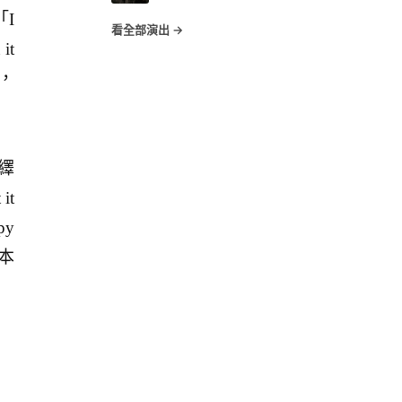
I
看全部演出 →
 it
多，
繹
it
ppy
根本