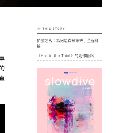
IN THIS STORY
」
拍號迷宮：為何這首歌讓樂手全程計
拍
《Hail to the Thief》的創作脈絡
年專
作的
直