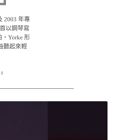
及 2003 年專
歷。這首以鋼琴寫
orke 形
讓歌曲聽起來輕
43