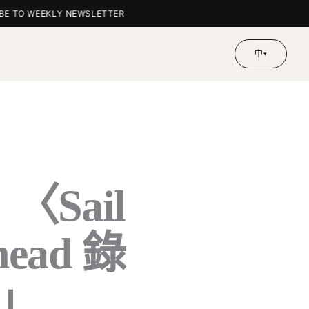
 TO WEEKLY NEWSLETTER
中
▾
〈Sail
head 錄
」