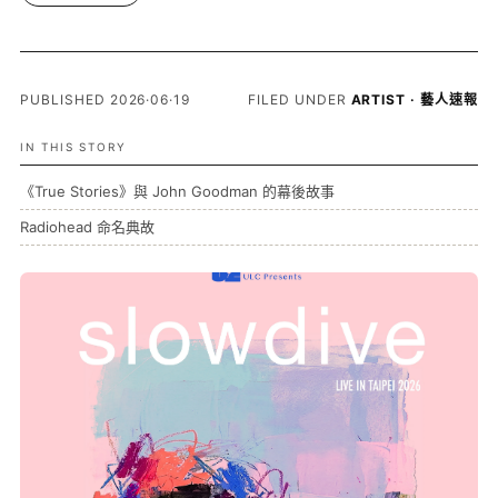
PUBLISHED 2026·06·19
FILED UNDER
ARTIST · 藝人速報
IN THIS STORY
《True Stories》與 John Goodman 的幕後故事
Radiohead 命名典故