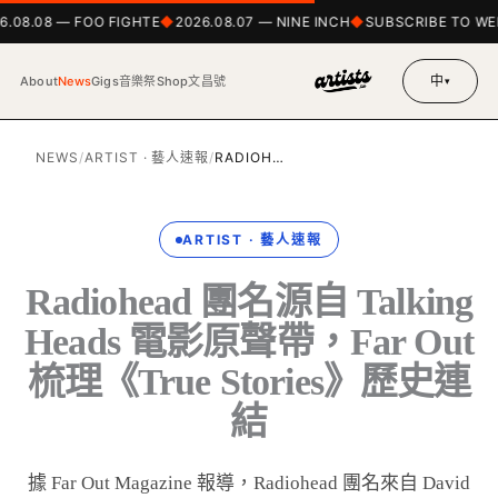
.08.08 — FOO FIGHTE
2026.08.07 — NINE INCH
SUBSCRIBE TO WE
中
About
News
Gigs
音樂祭
Shop
文昌號
▾
NEWS
/
ARTIST · 藝人速報
/
RADIOH…
ARTIST · 藝人速報
Radiohead 團名源自 Talking
Heads 電影原聲帶，Far Out
梳理《True Stories》歷史連
結
據 Far Out Magazine 報導，Radiohead 團名來自 David