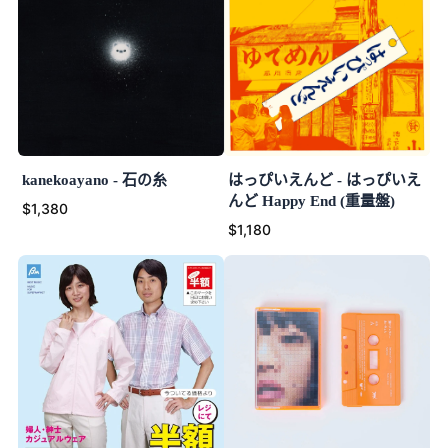
kanekoayano - 石の糸
はっぴいえんど - はっぴいえ
んど Happy End (重量盤)
$1,380
$1,180