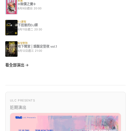
樂團
✢無價之寶✢
8月9日週日 20:00
DJ課程
下班後的DJ課
8月11日週二 20:30
髮型學院
地下鬧室 | 頭髮定型夜 vol.1
8月12日週三 21:00
看全部演出 →
ULC PRESENTS
近期演出