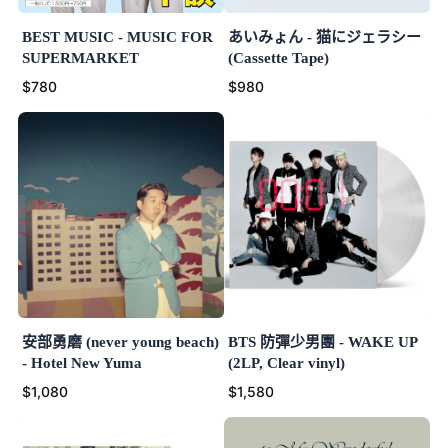
BEST MUSIC - MUSIC FOR
あいみょん - 猫にジェラシー
SUPERMARKET
(Cassette Tape)
$780
$980
安部勇磨 (never young beach)
BTS 防彈少男團 - WAKE UP
- Hotel New Yuma
(2LP, Clear vinyl)
$1,080
$1,580