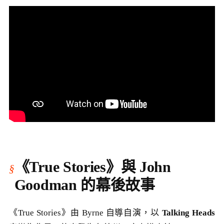
《True Stories》與 John
Goodman 的幕後故事
《True Stories》由 Byrne 自導自演，以
Talking Heads