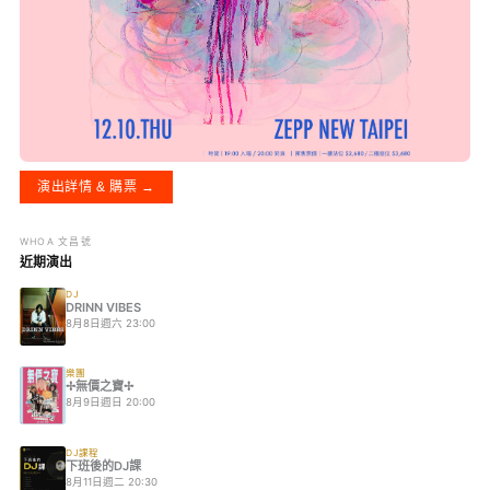
演出詳情 & 購票 →
WHOA 文昌號
近期演出
DJ
DRINN VIBES
8月8日週六 23:00
樂團
✢無價之寶✢
8月9日週日 20:00
DJ課程
下班後的DJ課
8月11日週二 20:30