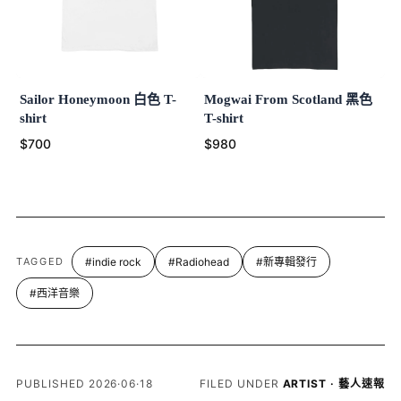
Sailor Honeymoon 白色 T-
Mogwai From Scotland 黑色
shirt
T-shirt
$700
$980
TAGGED
#indie rock
#Radiohead
#新專輯發行
#西洋音樂
PUBLISHED 2026·06·18
FILED UNDER
ARTIST · 藝人速報