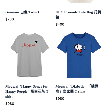
Goonam 白色 T-shirt
ULC Presents Tote Bag 托特
包
$760
$400
Mogwai "Happy Songs for
Mogwai "Diabetic" 「糖尿
Happy People" 蛋白石灰 T-
病」皇家藍 T-shirt
shirt
$980
$980