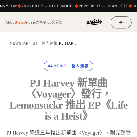
NNY DAY
2026.08.07 — ROLE MODEL
2026.08.07 — JOAN JETT
SU
中
About
News
Gigs
音樂祭
Shop
文昌號
▾
NEWS
/
ARTIST · 藝人速報
/
PJ HAR…
ARTIST · 藝人速報
PJ Harvey 新單曲
〈Voyager〉發行，
Lemonsuckr 推出 EP《Life
is a Heist》
PJ Harvey 睽違三年推出新單曲〈Voyager〉，附完整管