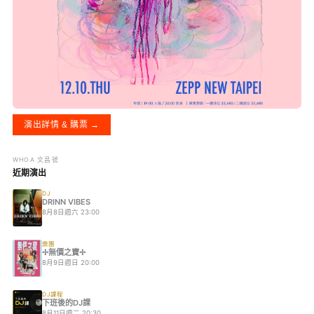
演出詳情 & 購票 →
WHOA 文昌號
近期演出
DJ
DRINN VIBES
8月8日週六 23:00
樂團
✢無價之寶✢
8月9日週日 20:00
DJ課程
下班後的DJ課
8月11日週二 20:30