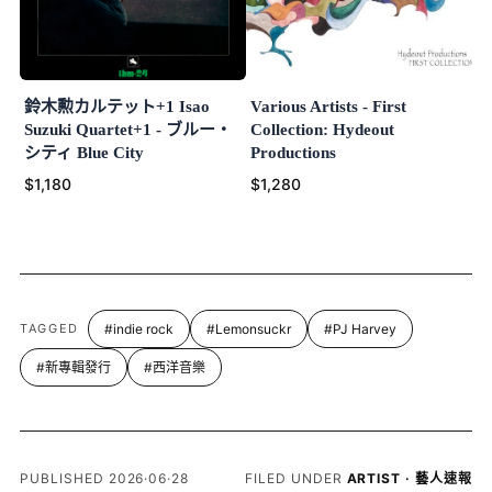
鈴木勲カルテット+1 Isao
Various Artists - First
Suzuki Quartet+1 - ブルー・
Collection: Hydeout
シティ Blue City
Productions
$1,180
$1,280
TAGGED
#indie rock
#Lemonsuckr
#PJ Harvey
#新專輯發行
#西洋音樂
PUBLISHED 2026·06·28
FILED UNDER
ARTIST · 藝人速報