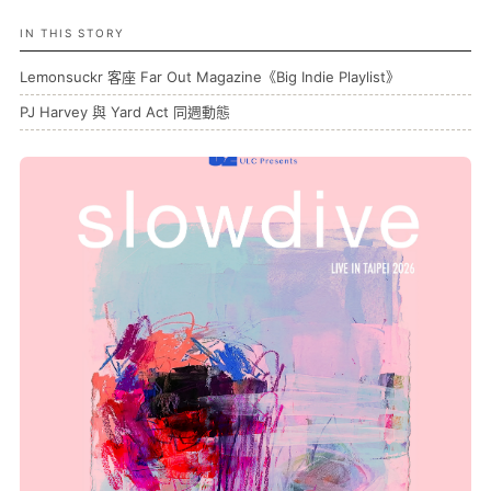
IN THIS STORY
Lemonsuckr 客座 Far Out Magazine《Big Indie Playlist》
PJ Harvey 與 Yard Act 同週動態