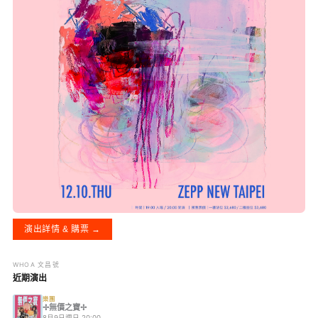
演出詳情 & 購票 →
WHOA 文昌號
近期演出
樂團
✢無價之寶✢
8月9日週日 20:00