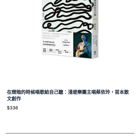
在燈暗的時候唱歌給自己聽：淺堤樂團主唱蔡依玲，首本散
文創作
$336