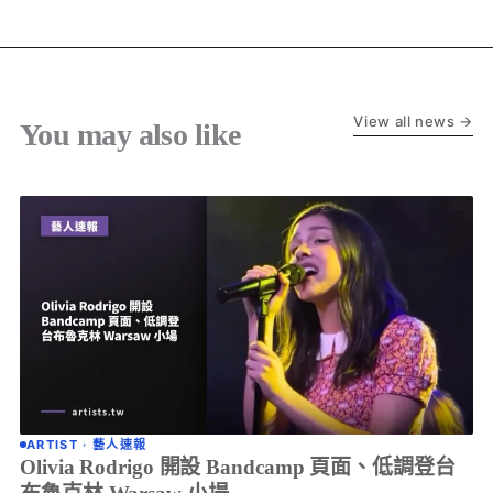
View all news →
You may also like
ARTIST · 藝人速報
Olivia Rodrigo 開設 Bandcamp 頁面、低調登台