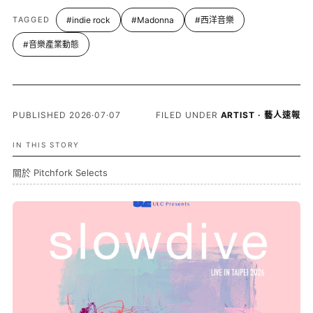
TAGGED
#indie rock
#Madonna
#西洋音樂
#音樂產業動態
PUBLISHED 2026·07·07
FILED UNDER
ARTIST · 藝人速報
IN THIS STORY
關於 Pitchfork Selects