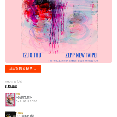
演出詳情 & 購票 →
WHOA 文昌號
近期演出
樂團
✢無價之寶✢
8月9日週日 20:00
DJ課程
下班後的DJ課