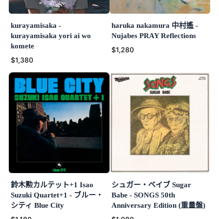
kurayamisaka -
haruka nakamura 中村遙 -
kurayamisaka yori ai wo
Nujabes PRAY Reflections
komete
$1,280
$1,380
鈴木勲カルテット+1 Isao
シュガー・ベイブ Sugar
Suzuki Quartet+1 - ブルー・
Babe - SONGS 50th
シティ Blue City
Anniversary Edition (重量盤)