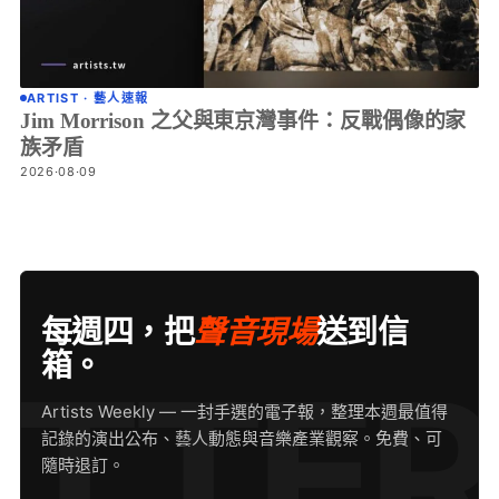
ARTIST · 藝人速報
Jim Morrison 之父與東京灣事件：反戰偶像的家
族矛盾
2026·08·09
每週四，把
聲音現場
送到信
箱。
Artists Weekly — 一封手選的電子報，整理本週最值得
記錄的演出公布、藝人動態與音樂產業觀察。免費、可
隨時退訂。