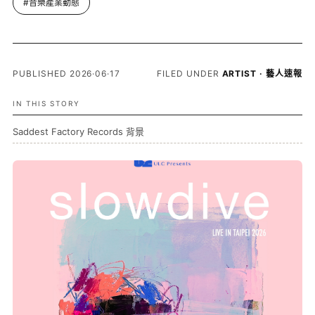
#音樂產業動態
PUBLISHED 2026·06·17
FILED UNDER
ARTIST · 藝人速報
IN THIS STORY
Saddest Factory Records 背景