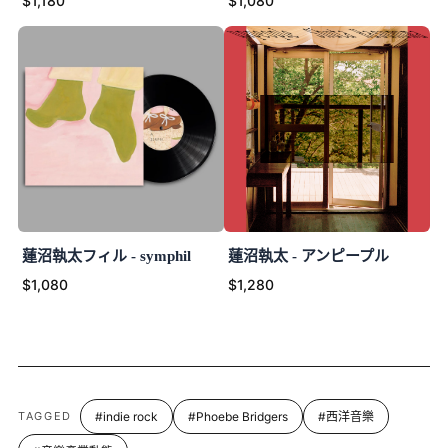
$1,180
$1,080
蓮沼執太フィル - symphil
蓮沼執太 - アンピープル
$1,080
$1,280
TAGGED
#indie rock
#Phoebe Bridgers
#西洋音樂