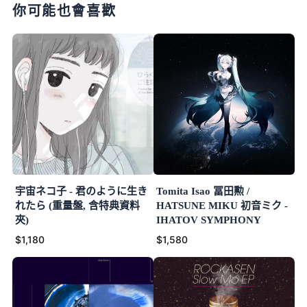
你可能也會喜歡
宇宙ネコ子 - 君のように生き
Tomita Isao 冨田勲 /
れたら (重量盤, 含特典資料
HATSUNE MIKU 初音ミク -
夾)
IHATOV SYMPHONY
$1,180
$1,580