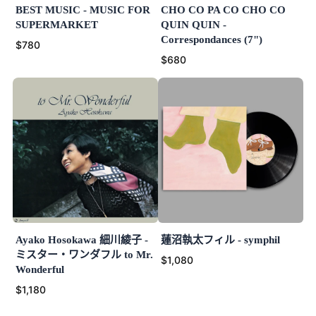
BEST MUSIC - MUSIC FOR
CHO CO PA CO CHO CO
SUPERMARKET
QUIN QUIN -
Correspondances (7")
$780
$680
Ayako Hosokawa 細川綾子 -
蓮沼執太フィル - symphil
ミスター・ワンダフル to Mr.
$1,080
Wonderful
$1,180