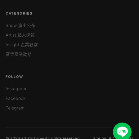
CATEGORIES
Show 演出公布
Artist 藝人速報
Insight 產業觀察
音樂產業動態
FOLLOW
Instagram
Facebook
Telegram
© 2026 artists.tw — All rights reserved.
Site by ULC Presents