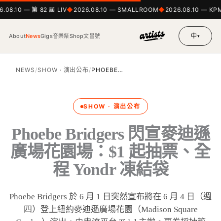
.08.10 — 第 82 屆 LIV
2026.08.10 — SMALLROOM
2026.08.10 — KPM
中
About
News
Gigs
音樂祭
Shop
文昌號
▾
NEWS
/
SHOW · 演出公布
/
PHOEBE…
SHOW · 演出公布
Phoebe Bridgers 閃宣麥迪遜
廣場花園場：$1 起抽票、全
程 Yondr 凍結袋
Phoebe Bridgers 於 6 月 1 日突然宣布將在 6 月 4 日（週
四）登上紐約麥迪遜廣場花園（Madison Square