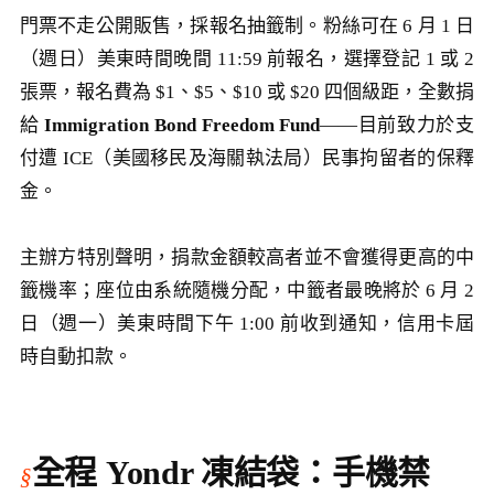
門票不走公開販售，採報名抽籤制。粉絲可在 6 月 1 日
（週日）美東時間晚間 11:59 前報名，選擇登記 1 或 2
張票，報名費為 $1、$5、$10 或 $20 四個級距，全數捐
給
Immigration Bond Freedom Fund
——目前致力於支
付遭 ICE（美國移民及海關執法局）民事拘留者的保釋
金。
主辦方特別聲明，捐款金額較高者並不會獲得更高的中
籤機率；座位由系統隨機分配，中籤者最晚將於 6 月 2
日（週一）美東時間下午 1:00 前收到通知，信用卡屆
時自動扣款。
全程 Yondr 凍結袋：手機禁